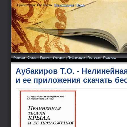
Приветствую Вас
Гость
|
Регистрация
|
Вход
Главная
|
Сказки
|
Притчи
|
Истории
|
Публикации
|
Гостевая
|
Правила
Аубакиров Т.О. - Нелинейна
и ее приложения скачать бе