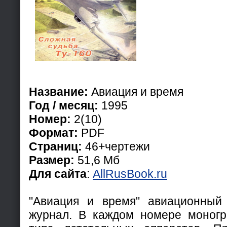
Название:
Авиация и время
Год / месяц:
1995
Номер:
2(10)
Формат:
PDF
Страниц:
46+чертежи
Размер:
51,6 Мб
Для сайта
:
AllRusBook.ru
"Авиация и время" авиационный 
журнал. В каждом номере моногр