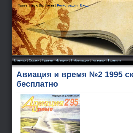
Приветствую Вас
Гость
|
Регистрация
|
Вход
Главная
|
Сказки
|
Притчи
|
Истории
|
Публикации
|
Гостевая
|
Правила
Авиация и время №2 1995 с
бесплатно