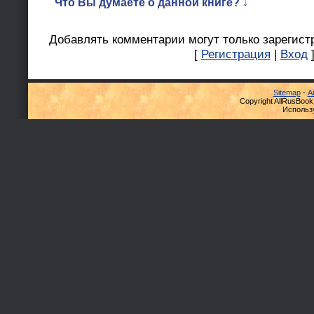
Что Вы думаете о данной книге? ↓
Добавлять комментарии могут только зарегист
[
Регистрация
|
Вход
Sitemap
-
А
Copyright AllRusBook
Использ