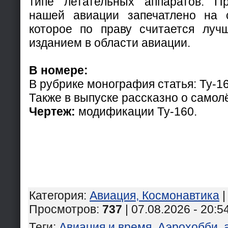
типе летательных аппаратов. 
нашей авиации запечатлено на с
которое по праву считается луч
изданием в области авиации.
В номере:
В рубрике монография статья: Ту-16
Также в выпуске рассказно о самолёт
Чертеж:
модификации Ту-160.
Категория
:
Авиация, Космонавтика
Просмотров
:
737
| 07.08.2026 - 20:5
Теги
:
Авиация и время
,
Аэрохобби
,