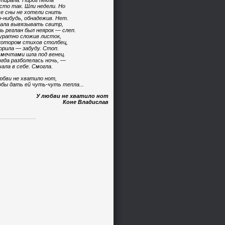
тирала. Пирог пекла
сто так. Шли недели. Но
е сны не хотели снить
-нибудь, обнадежив. Нет.
ала вывязывать свитр,
ь реглан был неярок — слеп.
уратно сложив листок,
котором стихов столбец,
орила — забуду. Стоп.
 мечтами шла под венец.
огда разболелась ночь, —
чала в себе. Смогла.
юбви не хватило нот,
бы дать ей чуть-чуть тепла...
У любви не хватило нот
Коне Владислав