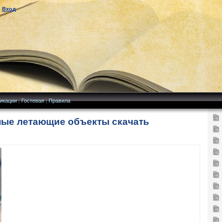
|
Вход
икации
|
Гостевая
|
Правила
нные летающие объекты скачать