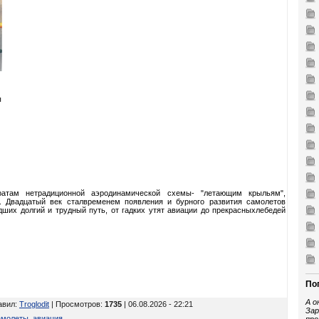
ы
ратам нетрадиционной аэродинамической схемы- "летающим крыльям",
. Двадцатый век сталвременем появления и бурного развития самолетов
ших долгий и трудный путь, от гадких утят авиации до прекрасныхлебедей
По
А о
авил
:
Troglodit
| Просмотров
:
1735
| 06.08.2026 - 22:21
Зар
амолеты
,
авиация