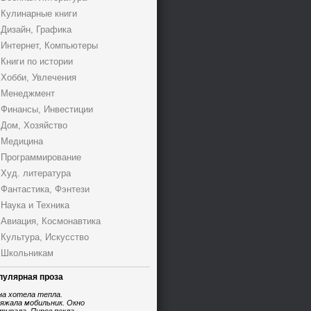
Кулинарные книги
Дизайн, Графика
Интернет, Компьютеры
Книги по истории
Хобби, Увлечения
Менеджмент
Финансы, Инвестиции
Дом, Хозяйство
Медицина
Программирование
Худ. литература
Фантастика, Фэнтези
Наука и Техника
Авиация, Космонавтика
Культура, Искусство
Школьникам
пулярная проза
на хотела тепла.
яжала мобильник. Окно