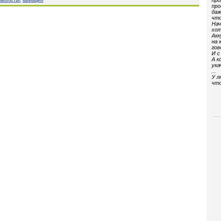
про
про
даж
что
Нач
хот
Акк
на 
гов
И с
А к
ука
...
У л
что