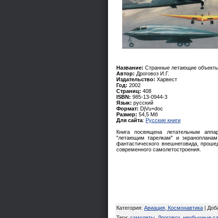
Название:
Странные летающие объект
Автор:
Дроговоз И.Г.
Издательство:
Харвест
Год:
2002
Страниц:
408
ISBN:
985-13-0944-3
Язык:
русский
Формат:
DjVu+doc
Размер:
54,5 Мб
Для сайта
:
Русские книги
Книга посвящена летательным аппа
"летающим тарелкам" и экранопланам
фантастического внешнеговида, прошед
современного самолетостроения.
Категория
:
Авиация, Космонавтика
|
Доб
Теги
:
самолеты
,
Дроговоз
,
необычные с