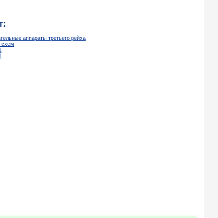
т:
ательные аппараты третьего рейха
х схем
1
1