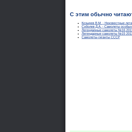
С этим обычно читаю
Козырев В.М. - Неизвестные лет
Соболев Д.А. - Самолеты особы
Легендарные самолеты №16 201
Легендарные самолеты №15 201
Самолеты-гиганты СССР