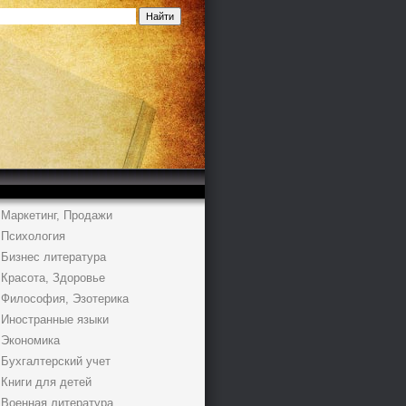
Маркетинг, Продажи
Психология
Бизнес литература
Красота, Здоровье
Философия, Эзотерика
Иностранные языки
Экономика
Бухгалтерский учет
Книги для детей
Военная литература