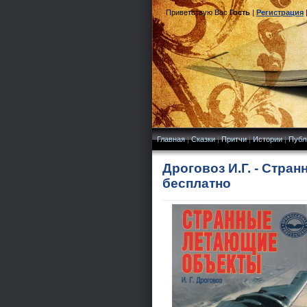
Приветствую Вас
Гость
|
Регистрация
Главная
|
Сказки
|
Притчи
|
Истории
|
Публ
Дроговоз И.Г. - Стра
бесплатно