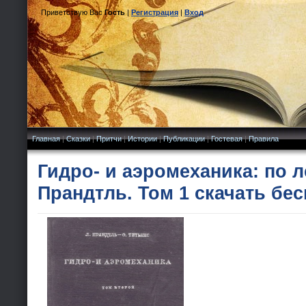
Приветствую Вас
Гость
|
Регистрация
|
Вход
Главная
|
Сказки
|
Притчи
|
Истории
|
Публикации
|
Гостевая
|
Правила
Гидро- и аэромеханика: по 
Прандтль. Том 1 скачать бе