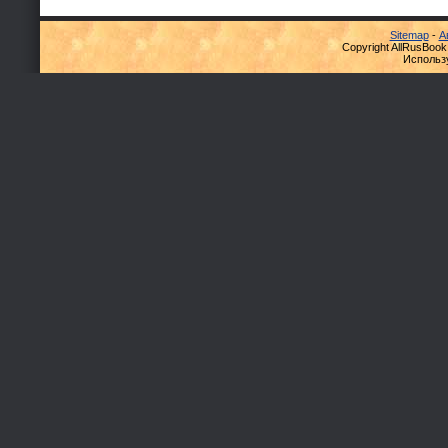
Sitemap
-
А
Copyright AllRusBook
Использ