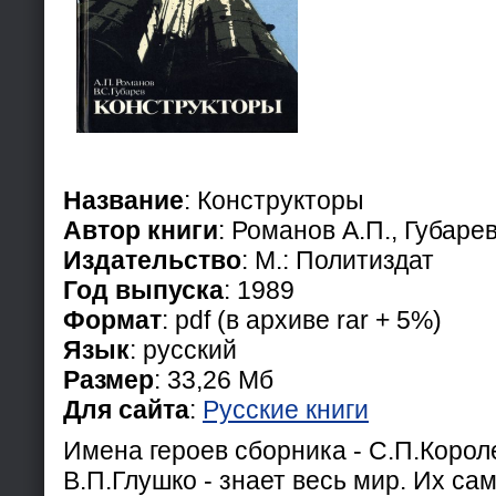
Название
: Конструкторы
Автор книги
: Романов А.П., Губарев
Издательство
: М.: Политиздат
Год выпуска
: 1989
Формат
: pdf (в архиве rar + 5%)
Язык
: русcкий
Размер
: 33,26 Мб
Для сайта
:
Русские книги
Имена героев сборника - С.П.Короле
В.П.Глушко - знает весь мир. Их с