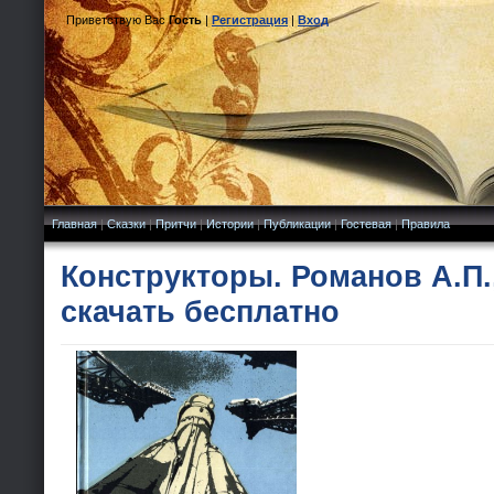
Приветствую Вас
Гость
|
Регистрация
|
Вход
Главная
|
Сказки
|
Притчи
|
Истории
|
Публикации
|
Гостевая
|
Правила
Конструкторы. Романов А.П.,
скачать бесплатно