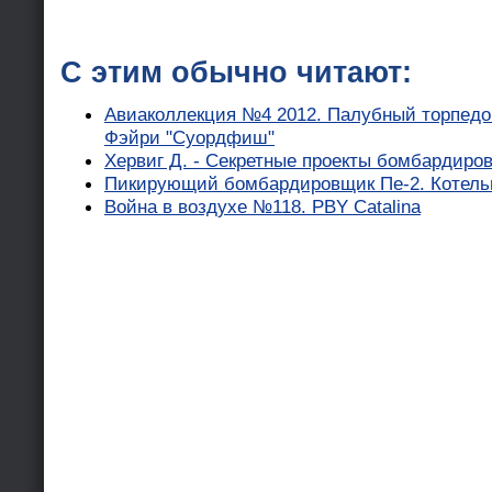
С этим обычно читают:
Авиаколлекция №4 2012. Палубный торпед
Фэйри "Суордфиш"
Хервиг Д. - Секретные проекты бомбарди
Пикирующий бомбардировщик Пе-2. Котельн
Война в воздухе №118. PBY Catalina