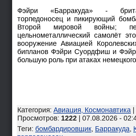
Фэйри «Барракуда» - брит
торпедоносец и пикирующий бомб
Второй мировой войны; пе
цельнометаллический самолёт это
вооружение Авиацией Королевск
бипланов Фэйри Суордфиш и Фэйр
большую роль при атаках немецкого
Категория
:
Авиация, Космонавтика
Просмотров
:
1222
| 07.08.2026 - 02:
Теги
:
бомбардировщик
,
Барракуда
,