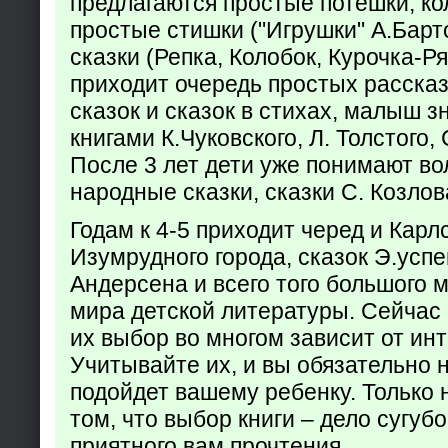
предлагаются простые потешки, к
простые стишки ("Игрушки" А.Барт
сказки (Репка, Колобок, Курочка-Р
приходит очередь простых расска
сказок и сказок в стихах, малыш з
книгами К.Чуковского, Л. Толстого,
После 3 лет дети уже понимают в
народные сказки, сказки С. Козлов
Годам к 4-5 приходит черед и Кар
Изумрудного города, сказок Э.успен
Андерсена и всего того большого 
мира детской литературы. Сейчас 
их выбор во многом зависит от ин
Учитывайте их, и вы обязательно н
подойдет вашему ребенку. Только 
том, что выбор книги – дело сугуб
приятного вам прочтения.