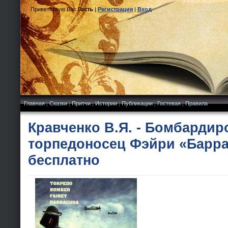
Приветствую Вас
Гость
|
Регистрация
|
Вход
Главная
|
Сказки
|
Притчи
|
Истории
|
Публикации
|
Гостевая
|
Правила
Кравченко В.Я. - Бомбардир
торпедоносец Фэйри «Барра
бесплатно