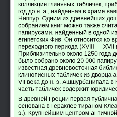
коллекция глиняных табличек, при
год до н. э., найденная в храме ва
Ниппур. Одним из древнейших до
собранием книг можно также счита
папирусами, найденный в одной из
египетских Фив. Он относится ко в
переходного периода (XVIII — XVII вв
Приблизительно около 1250 года до
было собрано около 20 000 папир
известная древневосточная библи
клинописных табличек из дворца а
VII века до н. э. Ашшурбанипала в
часть табличек содержит юридич
В древней Греции первая публичн
основана в Гераклее тираном Клеар
э.). Крупнейшим центром античной