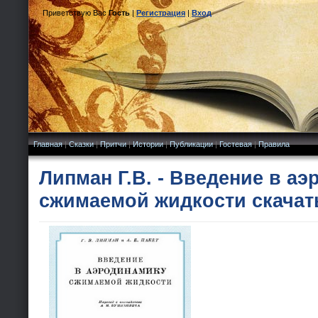
Приветствую Вас
Гость
|
Регистрация
|
Вход
Главная
|
Сказки
|
Притчи
|
Истории
|
Публикации
|
Гостевая
|
Правила
Липман Г.В. - Введение в а
сжимаемой жидкости скачат