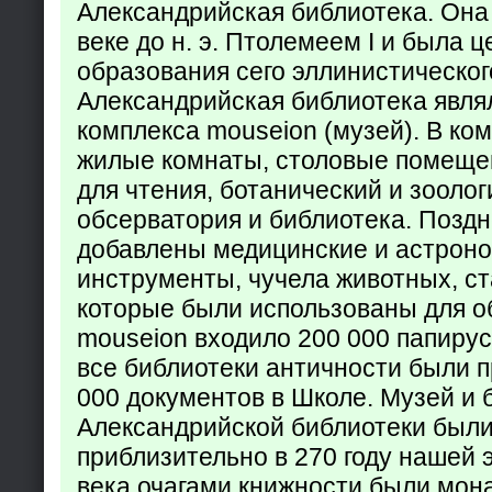
Александрийская библиотека. Она б
веке до н. э. Птолемеем I и была 
образования сего эллинистическог
Александрийская библиотека явля
комплекса mouseion (музей). В ко
жилые комнаты, столовые помеще
для чтения, ботанический и зоолог
обсерватория и библиотека. Поздн
добавлены медицинские и астрон
инструменты, чучела животных, ст
которые были использованы для о
mouseion входило 200 000 папирус
все библиотеки античности были п
000 документов в Школе. Музей и 
Александрийской библиотеки был
приблизительно в 270 году нашей 
века очагами книжности были мон