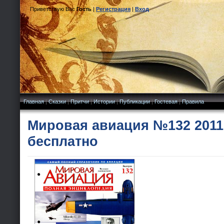
Приветствую Вас
Гость
|
Регистрация
|
Вход
Главная
|
Сказки
|
Притчи
|
Истории
|
Публикации
|
Гостевая
|
Правила
Мировая авиация №132 2011
бесплатно