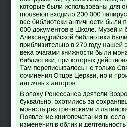
которые были использованы для о
mouseion входило 200 000 папирус
все библиотеки античности были п
000 документов в Школе. Музей и 
Александрийской библиотеки был
приблизительно в 270 году нашей 
века очагами книжности были мон
библиотеки, при которых действов
Там переписывалось не только Св
сочинения Отцов Церкви, но и про
античных авторов.
В эпоху Ренессанса деятели Возр
буквально, охотились за сохраняв
монастырях греческими и латинск
Появление книгопечатания внесло
изменения в облик и деятельность