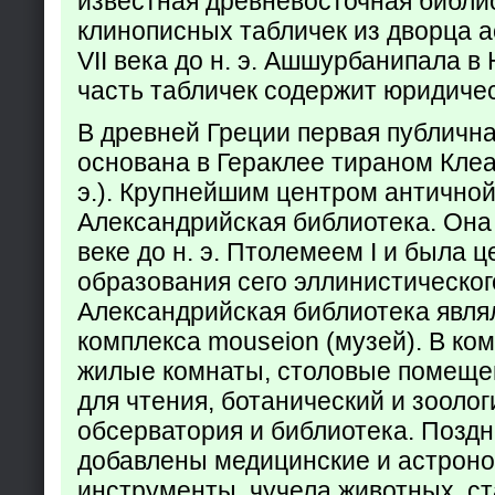
известная древневосточная библи
клинописных табличек из дворца а
VII века до н. э. Ашшурбанипала в
часть табличек содержит юридич
В древней Греции первая публичн
основана в Гераклее тираном Клеар
э.). Крупнейшим центром античной
Александрийская библиотека. Она б
веке до н. э. Птолемеем I и была 
образования сего эллинистическог
Александрийская библиотека явля
комплекса mouseion (музей). В ко
жилые комнаты, столовые помеще
для чтения, ботанический и зоолог
обсерватория и библиотека. Поздн
добавлены медицинские и астрон
инструменты, чучела животных, ст