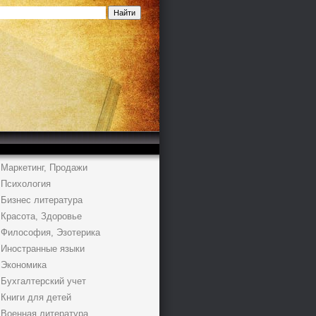
Маркетинг, Продажи
Психология
Бизнес литература
Красота, Здоровье
Философия, Эзотерика
Иностранные языки
Экономика
Бухгалтерский учет
Книги для детей
Военная литература