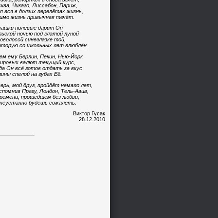
ква, Чикаго, Лиссабон, Париж,
я вся в долгих перелётах жизнь,
имо жизнь привычная течёт.
ашки полевые дарит Он
ьской ночью под златой луной
оволосой синеглазке той,
оторую со школьных лет влюблён.
ем ему Берлин, Пекин, Нью-Йорк
ировых валют текущий курс,
да Он всё готов отдать за вкус
ины спелой на губах Её.
ерь, мой друг, пройдёт немало лет,
спомнив Прагу, Лондон, Тель-Авив,
ремени, прошедшем без любви,
неустанно будешь сожалеть.
Виктор Гусак
28.12.2010