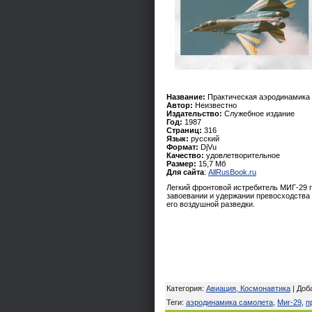
Название:
Практическая аэродинамика
Автор:
Неизвестно
Издательство:
Служебное издание
Год:
1987
Страниц:
316
Язык:
русский
Формат:
DjVu
Качество:
удовлетворительное
Размер:
15,7 Мб
Для сайта
:
AllRusBook.ru
Легкий фронтовой истребитель МИГ-29 
завоевании и удержании превосходства 
его воздушной разведки.
Категория
:
Авиация, Космонавтика
|
Доб
Теги
:
аэродинамика самолета
,
Миг-29
,
п