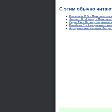
С этим обычно читаю
Ромасевич В.Ф. - Практическая 
Лысенко Н. М. (ред.) - Практич
Седов Г.А. - Летчику о практиче
Карафоли Е. - Аэродинамика кр
Аэродинамика самолета. Лекции