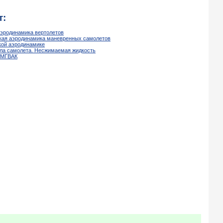
т:
аэродинамика вертолетов
еская аэродинамика маневренных самолетов
ской аэродинамике
ыла самолета. Несжимаемая жидкость
 МГВАК