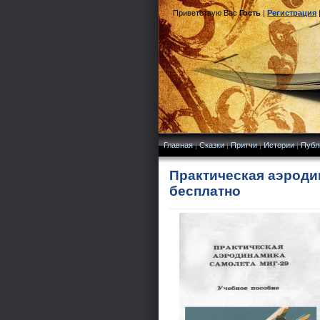
Приветствую Вас
Гость
|
Регистрация
Главная
|
Сказки
|
Притчи
|
Истории
|
Публ
Практическая аэроди
бесплатно