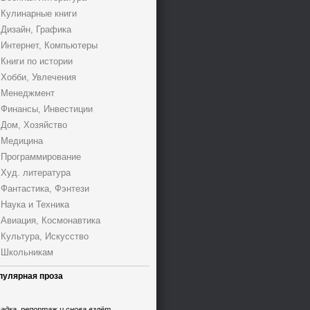
Кулинарные книги
Дизайн, Графика
Интернет, Компьютеры
Книги по истории
Хобби, Увлечения
Менеджмент
Финансы, Инвестиции
Дом, Хозяйство
Медицина
Программирование
Худ. литература
Фантастика, Фэнтези
Наука и Техника
Авиация, Космонавтика
Культура, Искусство
Школьникам
пулярная проза
адка, репортаж и снова взлёт,