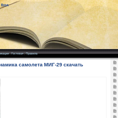
|
Вход
икации
|
Гостевая
|
Правила
намика самолета МИГ-29 скачать