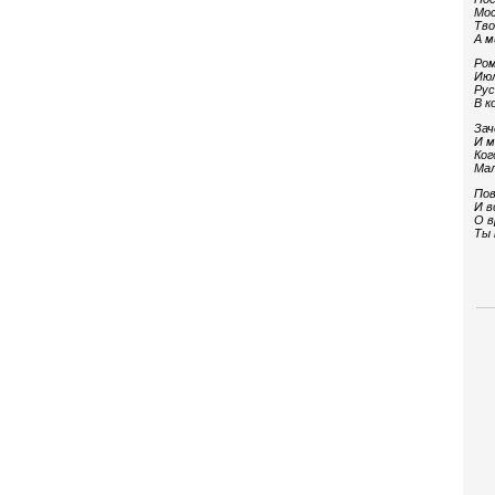
Мос
Тво
А м
Ром
Июл
Рус
В к
Зач
И м
Ког
Мал
Пов
И в
О в
Ты 