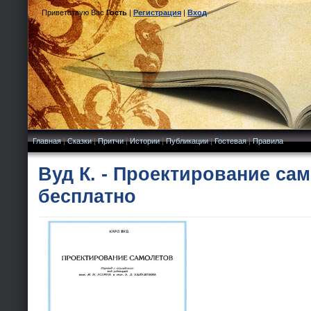
Приветствую Вас
Гость
|
Регистрация
|
Вход
Главная
|
Сказки
|
Притчи
|
Истории
|
Публикации
|
Гостевая
|
Правила
Вуд К. - Проектирование са
бесплатно