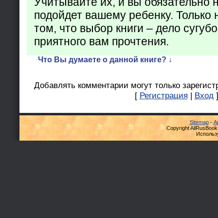
Учитывайте их, и вы обязательно н
подойдет вашему ребенку. Только 
том, что выбор книги – дело сугуб
приятного вам прочтения.
Что Вы думаете о данной книге? ↓
Добавлять комментарии могут только зарегист
[
Регистрация
|
Вход
Sitemap
-
А
Copyright AllRusBook
Использ