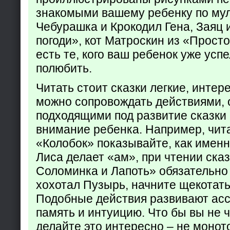
знакомыми вашему ребенку по му
Чебурашка и Крокодил Гена, Заяц 
погоди», кот Матроскин из «Прост
есть те, кого ваш ребенок уже усп
полюбить.
Читать стоит сказки легкие, интер
можно сопровождать действиями,
подходящими под развитие сказки
внимание ребенка. Например, чита
«Колобок» показывайте, как именно
Лиса делает «ам», при чтении ска
Соломинка и Лапоть» обязательно 
хохотал Пузырь, начните щекотать
Подобные действия развивают ас
память и интуицию. Что бы вы не ч
делайте это интересно – не монот