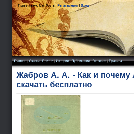
Приветствую Вас
Гость
|
Регистрация
|
Вход
Главная
|
Сказки
|
Притчи
|
Истории
|
Публикации
|
Гостевая
|
Правила
Жабров А. А. - Как и почему
скачать бесплатно