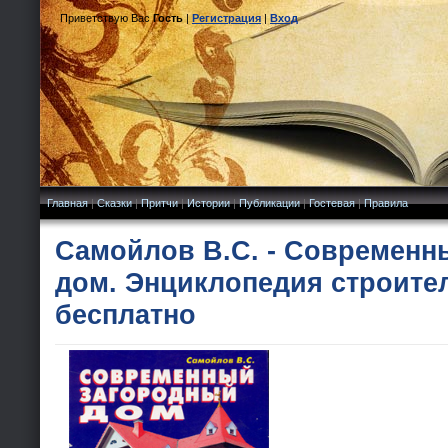
Приветствую Вас
Гость
|
Регистрация
|
Вход
Главная
|
Сказки
|
Притчи
|
Истории
|
Публикации
|
Гостевая
|
Правила
Самойлов В.С. - Современн
дом. Энциклопедия строител
бесплатно