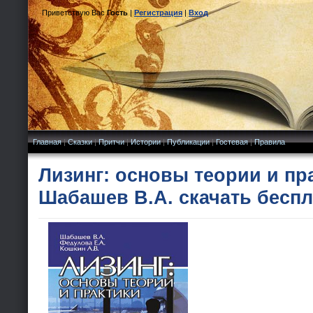
Приветствую Вас
Гость
|
Регистрация
|
Вход
Главная
|
Сказки
|
Притчи
|
Истории
|
Публикации
|
Гостевая
|
Правила
Лизинг: основы теории и пр
Шабашев В.А. скачать бесп