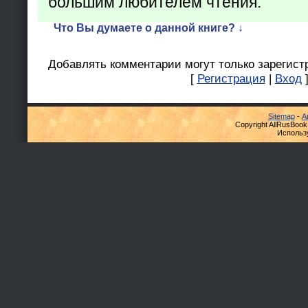
большим любителем чтения.
Что Вы думаете о данной книге? ↓
Добавлять комментарии могут только зарегист
[
Регистрация
|
Вход
Sitemap
-
А
Copyright AllRusBook
Использ