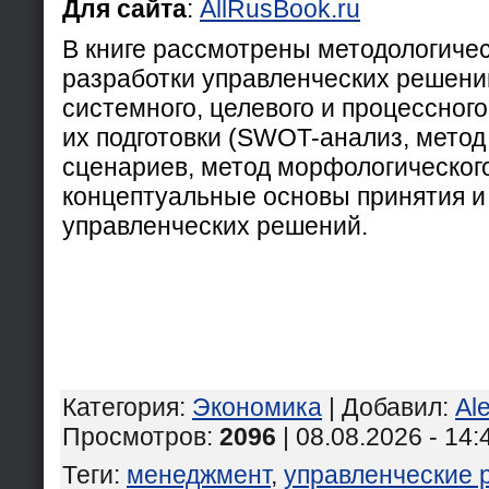
Для сайта
:
AllRusBook.ru
В книге рассмотрены методологиче
разработки управленческих решений
системного, целевого и процессног
их подготовки (SWOT-анализ, метод
сценариев, метод морфологического 
концептуальные основы принятия и
управленческих решений.
Категория
:
Экономика
|
Добавил
:
Al
Просмотров
:
2096
| 08.08.2026 - 14:
Теги
:
менеджмент
,
управленческие 