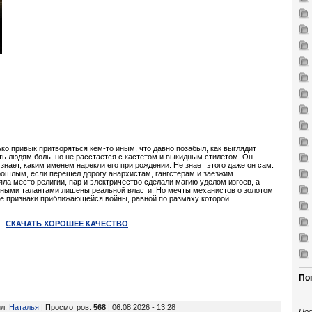
лько привык притворяться кем-то иным, что давно позабыл, как выглядит
ть людям боль, но не расстается с кастетом и выкидным стилетом. Он –
 знает, каким именем нарекли его при рождении. Не знает этого даже он сам.
рошлым, если перешел дорогу анархистам, гангстерам и заезжим
ла место религии, пар и электричество сделали магию уделом изгоев, а
ными талантами лишены реальной власти. Но мечты механистов о золотом
нее признаки приближающейся войны, равной по размаху которой
СКАЧАТЬ ХОРОШЕЕ КАЧЕСТВО
По
ил
:
Наталья
| Просмотров
:
568
| 06.08.2026 - 13:28
Пос