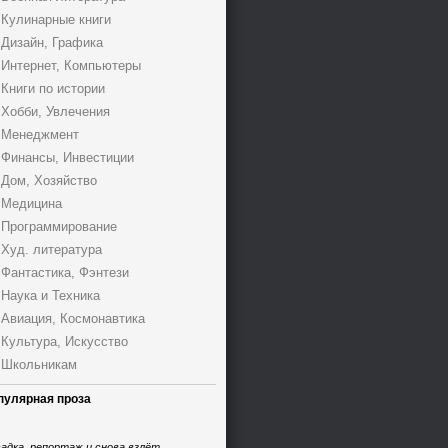
Кулинарные книги
Дизайн, Графика
Интернет, Компьютеры
Книги по истории
Хобби, Увлечения
Менеджмент
Финансы, Инвестиции
Дом, Хозяйство
Медицина
Программирование
Худ. литература
Фантастика, Фэнтези
Наука и Техника
Авиация, Космонавтика
Культура, Искусство
Школьникам
пулярная проза
адка, репортаж и снова взлёт,