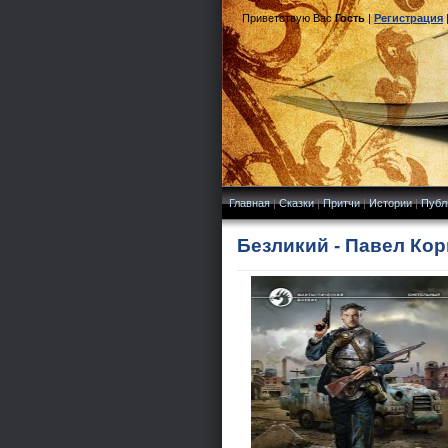
Приветствую Вас
Гость
|
Регистрация
Главная
|
Сказки
|
Притчи
|
Истории
|
Публ
Безликий - Павел Кор