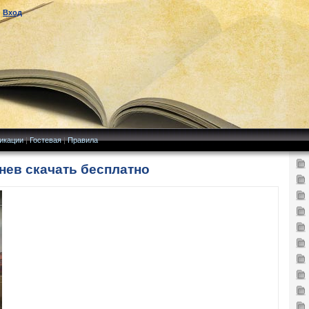
|
Вход
икации
|
Гостевая
|
Правила
нев скачать бесплатно