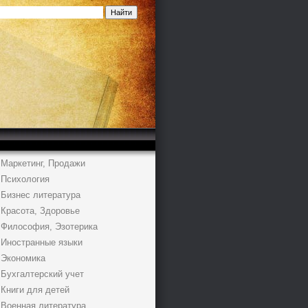
Маркетинг, Продажи
Психология
Бизнес литература
Красота, Здоровье
Философия, Эзотерика
Иностранные языки
Экономика
Бухгалтерский учет
Книги для детей
Военная литература