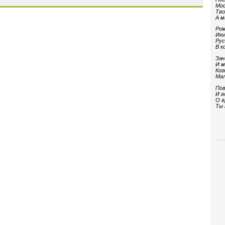
Мос
Тво
А м
Ром
Июл
Рус
В к
Зач
И м
Ког
Мал
Пов
И в
О в
Ты 