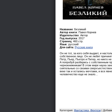
Название
: Безликий
Автор книги
: Павел Корнев
Издательство
: Автор
Год выпуска
: 2017
Страниц
: 460 стр.
Язык
: русский
Для сайта
:
Русские книги
Он не тот, за кого себя выдает, и насто
собственное лицо. Он не любит причиня
Петр, Пьер, Пьетро и Питер, но никто не
А попробуй разберись с собственным п
чернокнижникам! В этом мире наука заня
сиятельные со своими сверхъестествен
веке так и остались мечтами, и все яв
человечество еще не знало…
Категория
:
Фантастика, Фентези
|
Добав