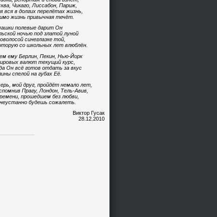
ква, Чикаго, Лиссабон, Париж,
я вся в долгих перелётах жизнь,
имо жизнь привычная течёт.
ашки полевые дарит Он
ьской ночью под златой луной
оволосой синеглазке той,
оторую со школьных лет влюблён.
ем ему Берлин, Пекин, Нью-Йорк
ировых валют текущий курс,
да Он всё готов отдать за вкус
ины спелой на губах Её.
ерь, мой друг, пройдёт немало лет,
спомнив Прагу, Лондон, Тель-Авив,
ремени, прошедшем без любви,
неустанно будешь сожалеть.
Виктор Гусак
28.12.2010