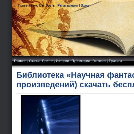
Приветствую Вас
Гость
|
Регистрация
|
Вход
Главная
|
Сказки
|
Притчи
|
Истории
|
Публикации
|
Гостевая
|
Правила
Библиотека «Научная фантас
произведений) скачать бесп