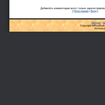
Добавлять комментарии могут только зарегистриров
[
Регистрация
|
Вход
]
Sitemap
-
А
Copyright AllRusBook
Использ