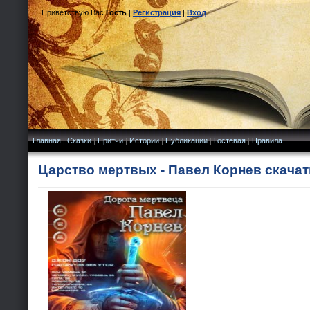
Приветствую Вас
Гость
|
Регистрация
|
Вход
Главная
|
Сказки
|
Притчи
|
Истории
|
Публикации
|
Гостевая
|
Правила
Царство мертвых - Павел Корнев скачат