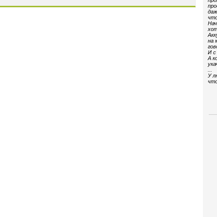
про
про
даж
что
Нач
хот
Акк
на 
гов
И с
А к
ука
...
У л
что