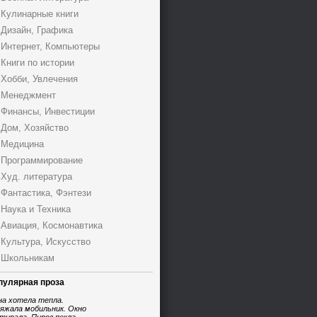
Кулинарные книги
Дизайн, Графика
Интернет, Компьютеры
Книги по истории
Хобби, Увлечения
Менеджмент
Финансы, Инвестиции
Дом, Хозяйство
Медицина
Программирование
Худ. литература
Фантастика, Фэнтези
Наука и Техника
Авиация, Космонавтика
Культура, Искусство
Школьникам
пулярная проза
на хотела тепла.
яжала мобильник. Окно