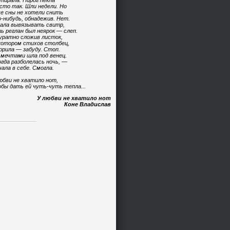
тирала. Пирог пекла
сто так. Шли недели. Но
е сны не хотели снить
-нибудь, обнадежив. Нет.
ала вывязывать свитр,
ь реглан был неярок — слеп.
уратно сложив листок,
котором стихов столбец,
орила — забуду. Стоп.
 мечтами шла под венец.
огда разболелась ночь, —
чала в себе. Смогла.
юбви не хватило нот,
бы дать ей чуть-чуть тепла...
У любви не хватило нот
Коне Владислав