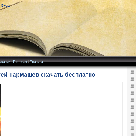
|
Вход
икации
|
Гостевая
|
Правила
гей Тармашев скачать бесплатно