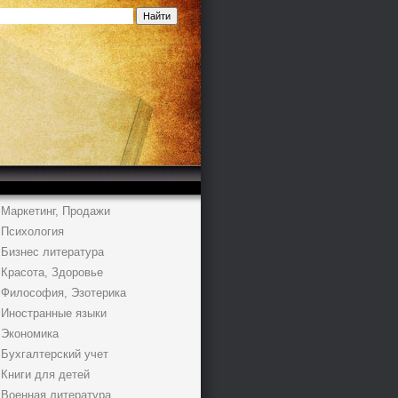
Маркетинг, Продажи
Психология
Бизнес литература
Красота, Здоровье
Философия, Эзотерика
Иностранные языки
Экономика
Бухгалтерский учет
Книги для детей
Военная литература