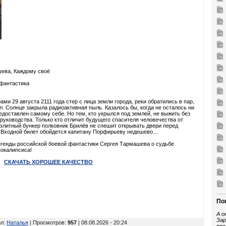
шева, Каждому своё
 фантастика
 29 августа 2111 года стер с лица земли города, реки обратились в пар,
ел. Солнце закрыла радиоактивная пыль. Казалось бы, когда не осталось ни
едоставлен самому себе. Но тем, кто укрылся под землей, не выжить без
руководства. Только кто отличит будущего спасителя человечества от
литный бункер полковник Брилёв не спешит открывать двери перед
. Входной билет обойдется капитану Порфирьеву недешево…
егенды российской боевой фантастики Сергея Тармашева о судьбе
покалипсиса!
СКАЧАТЬ ХОРОШЕЕ КАЧЕСТВО
По
А о
Зар
ил
:
Наталья
| Просмотров
:
957
| 08.08.2026 - 20:24