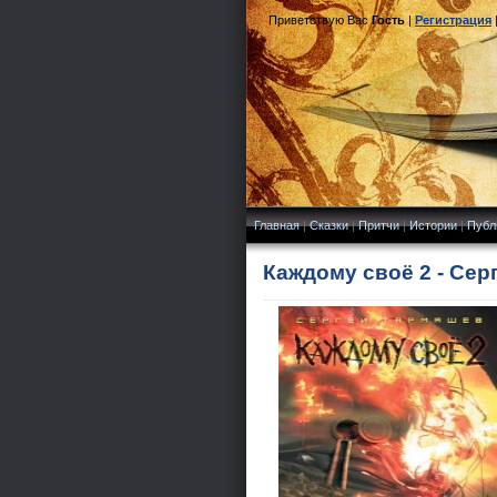
Приветствую Вас
Гость
|
Регистрация
Главная
|
Сказки
|
Притчи
|
Истории
|
Публ
Каждому своё 2 - Сер