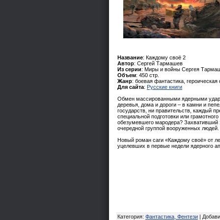
Название
: Каждому своё 2
Автор
: Сергей Тармашев
Из серии
: Миры и войны Сергея Тарма
Объем
: 450 стр.
Жанр
: боевая фантастика, героическая
Для сайта
:
Русские книги
Обмен массированными ядерными ударами
деревья, дома и дороги – в камни и пеп
государств, ни правительств, каждый пр
специальной подготовки или грамотного 
обезумевшего мародера? Захвативший э
очередной группой вооруженных людей
Новый роман саги «Каждому своё» от л
уцелевших в первые недели ядерного а
Категория
:
Фантастика, Фентези
|
Добав