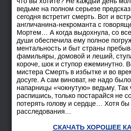
что вы хотите? Не каждый день мо
ведьме на полном серьезе предсказ
сегодня встретит смерть. Вот и вс
англичанина-некроманта с говоря
Мортем… А когда выдохнула, со вс
души обеспечила ему полное погру
ментальность и быт страны пребыв
фамильяры, домовой и леший, ступа
короче, шок и ступор ежеминутно. В
мистера Смерть в избытке и во вре
досуге. А сам виноват, не надо было
напарницы «чокнутую» ведьму. Так 
распишись, только постарайся не со
потерять голову и сердце… Хотя бы
расследования…
СКАЧАТЬ ХОРОШЕЕ К