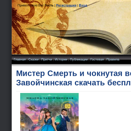
Приветствую Вас
Гость
|
Регистрация
|
Вход
Главная
|
Сказки
|
Притчи
|
Истории
|
Публикации
|
Гостевая
|
Правила
Мистер Смерть и чокнутая в
Завойчинская скачать беспл