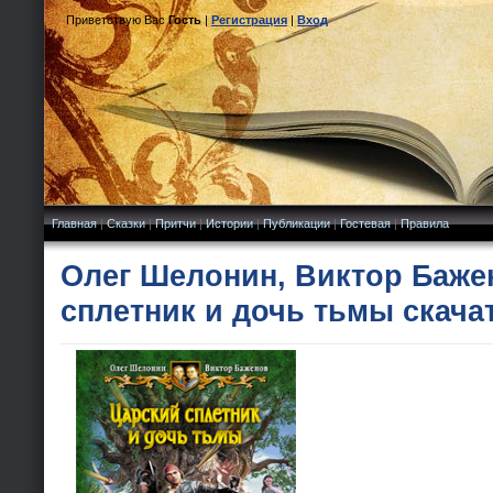
Приветствую Вас
Гость
|
Регистрация
|
Вход
Главная
|
Сказки
|
Притчи
|
Истории
|
Публикации
|
Гостевая
|
Правила
Олег Шелонин, Виктор Баже
сплетник и дочь тьмы скача