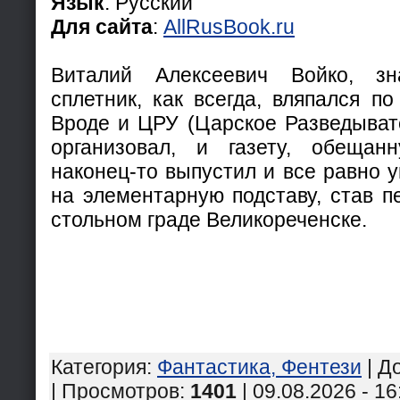
Язык
: Русский
Для сайта
:
AllRusBook.ru
Виталий Алексеевич Войко, зн
cплетник, как всегда, вляпался п
Вроде и ЦРУ (Царское Разведыват
организовал, и газету, обещан
наконец-то выпустил и все равно 
на элементарную подставу, став п
стольном граде Великореченске.
Категория
:
Фантастика, Фентези
|
Д
| Просмотров
:
1401
| 09.08.2026 - 16