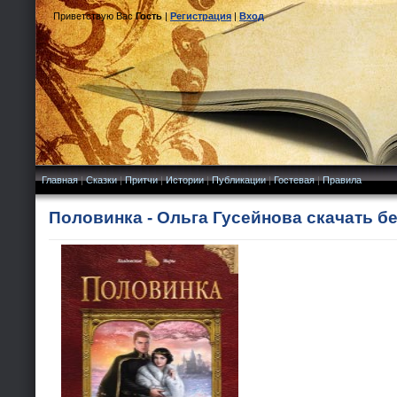
Приветствую Вас
Гость
|
Регистрация
|
Вход
Главная
|
Сказки
|
Притчи
|
Истории
|
Публикации
|
Гостевая
|
Правила
Половинка - Ольга Гусейнова скачать б