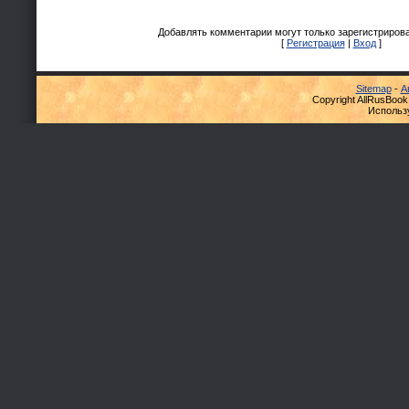
Добавлять комментарии могут только зарегистриров
[
Регистрация
|
Вход
]
Sitemap
-
А
Copyright AllRusBook
Использ