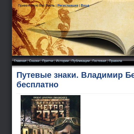
Приветствую Вас
Гость
|
Регистрация
|
Вход
Главная
|
Сказки
|
Притчи
|
Истории
|
Публикации
|
Гостевая
|
Правила
Путевые знаки. Владимир Бе
бесплатно