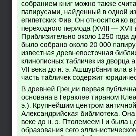
собранием книг можно также счита
папирусами, найденный в одной из
египетских Фив. Он относится ко в
переходного периода (XVIII — XVII вв
Приблизительно около 1250 года до
было собрано около 20 000 папир
известная древневосточная библи
клинописных табличек из дворца а
VII века до н. э. Ашшурбанипала в
часть табличек содержит юридич
В древней Греции первая публичн
основана в Гераклее тираном Клеар
э.). Крупнейшим центром античной
Александрийская библиотека. Она б
веке до н. э. Птолемеем I и была 
образования сего эллинистическог