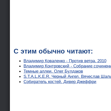
С этим обычно читают:
Владимир Коваленко - Против ветра. 2010
Владимир Контровский - Собрание сочинени
Темные аллеи. Олег Булдаков
S.T.A.L.K.E.R. Черный Ангел. Вячеслав Шал
Собиратель костей. Дивер Джеффри