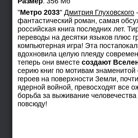
Размер
: 356 Мб
"
Метро 2033
"
Дмитрия Глуховского
-
фантастический роман, самая обс
российская книга последних лет. Ти
переводы на десятки языков плюс г
компьютерная игра! Эта постапокал
вдохновила целую плеяду современ
теперь они вместе
создают Вселе
серию книг по мотивам знаменитой 
героев на поверхности Земли, почт
ядерной войной, превосходят все о
борьба за выживание человечества 
повсюду!