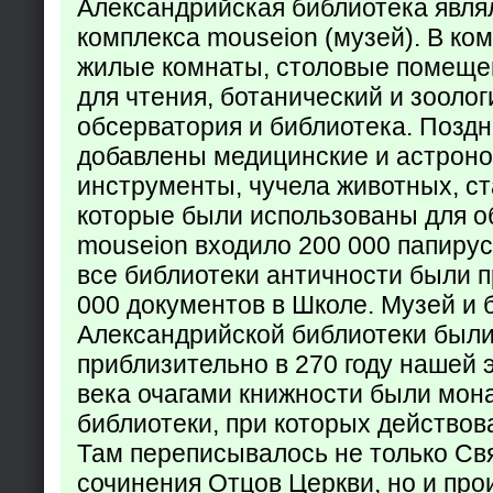
Александрийская библиотека явля
комплекса mouseion (музей). В ко
жилые комнаты, столовые помеще
для чтения, ботанический и зоолог
обсерватория и библиотека. Поздн
добавлены медицинские и астрон
инструменты, чучела животных, ст
которые были использованы для о
mouseion входило 200 000 папирус
все библиотеки античности были п
000 документов в Школе. Музей и 
Александрийской библиотеки был
приблизительно в 270 году нашей 
века очагами книжности были мон
библиотеки, при которых действов
Там переписывалось не только Св
сочинения Отцов Церкви, но и про