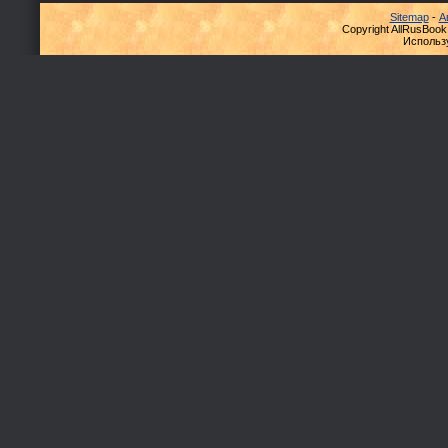
Sitemap
-
А
Copyright AllRusBook
Использ