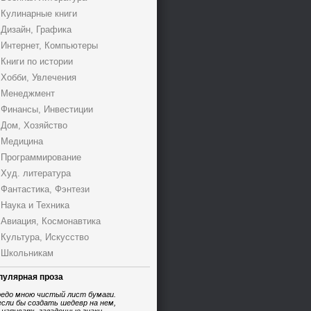
Кулинарные книги
Дизайн, Графика
Интернет, Компьютеры
Книги по истории
Хобби, Увлечения
Менеджмент
Финансы, Инвестиции
Дом, Хозяйство
Медицина
Программирование
Худ. литература
Фантастика, Фэнтези
Наука и Техника
Авиация, Космонавтика
Культура, Искусство
Школьникам
пулярная проза
едо мною чистый лист бумаги.
если бы создать шедевр на нем,