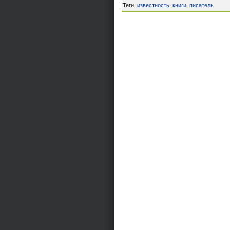
Теги
:
известность
,
книги
,
писатель