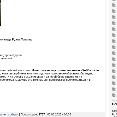
Рональда Руэла Толкина
ия, драматургия
краинский
— английский писатель.
Известность ему принесли книги «Хоббит или
»
, хотя он опубликовал и много других произведений (стихи, баллады,
 смерти на основе сохранившихся записей была издана книга
убликованы другие его тексты, они продолжают публиковаться и в
По
Пер
О, 
ил
:
ex_xgrlapof
| Просмотров
:
1787
| 06.08.2026 - 04:33