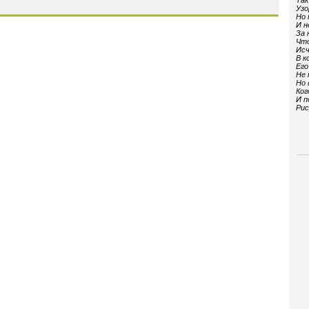
Так
Узо
Но 
И н
За 
Что
Исч
В к
Его
Не 
Но 
Ког
И п
Рис