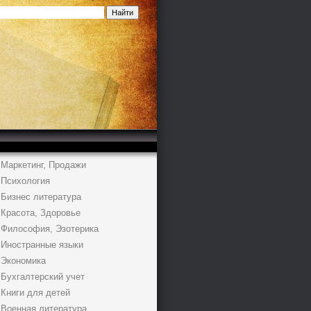
Маркетинг, Продажи
Психология
Бизнес литература
Красота, Здоровье
Философия, Эзотерика
Иностранные языки
Экономика
Бухгалтерский учет
Книги для детей
Военная литература