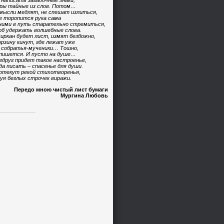
 написать загадочные знаки,
ры тайные из слов. Потом…
мысли медлят, не спешат излиться,
е торопится рука сама
ними в путь старательно стремиться,
б удержать волшебные слова.
иркан будет лист, измят безбожно,
орзину кинут, где лежат уже
 собратья-мученики… Тошно,
пишется. И пусто на душе…
вдруг придет такое настроенье,
да писать – спасенье для души.
отекут рекой стихотворенья,
уя беглых строчек виражи.
Передо мною чистый лист бумаги
Мургина Любовь