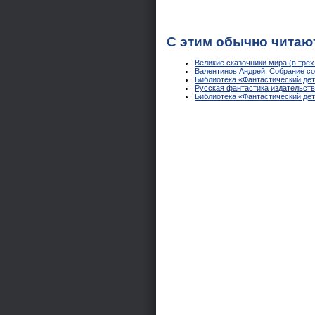
С этим обычно читаю
Великие сказочники мира (в трёх
Валентинов Андрей. Собрание со
Библиотека «Фантастический дет
Русская фантастика издательст
Библиотека «Фантастический дете