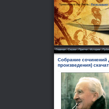
Приветствую Вас
Гость
|
Регистрация
Главная
|
Сказки
|
Притчи
|
Истории
|
Публ
Собрание сочинений 
произведения) скачат