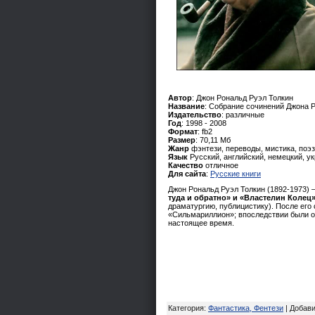
Автор
: Джон Рональд Руэл Толкин
Название
: Собрание сочинений Джона 
Издательство
: различные
Год
: 1998 - 2008
Формат
: fb2
Размер
: 70,11 Мб
Жанр
фэнтези, переводы, мистика, поэз
Язык
Русский, английский, немецкий, у
Качество
отличное
Для сайта
:
Русские книги
Джон Рональд Руэл Толкин (1892-1973) 
туда и обратно» и «Властелин Колец
драматургию, публицистику). После его
«Сильмариллион»; впоследствии были оп
настоящее время.
Категория
:
Фантастика, Фентези
|
Добав