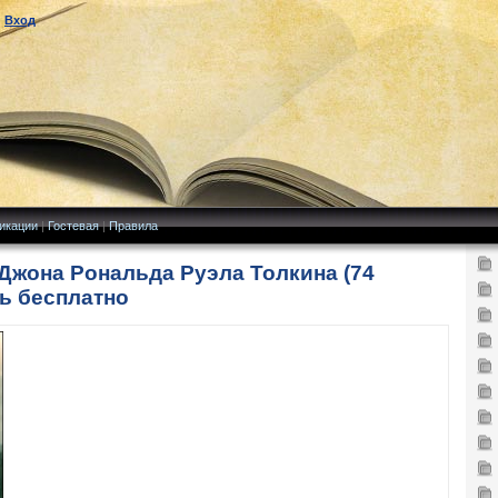
|
Вход
икации
|
Гостевая
|
Правила
Джона Рональда Руэла Толкина (74
ь бесплатно