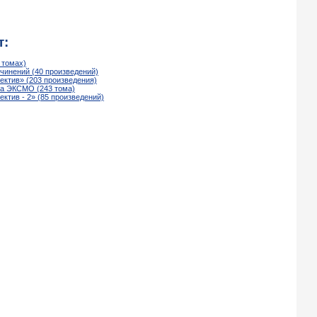
т:
 томах)
чинений (40 произведений)
ектив» (203 произведения)
ва ЭКСМО (243 тома)
ктив - 2» (85 произведений)