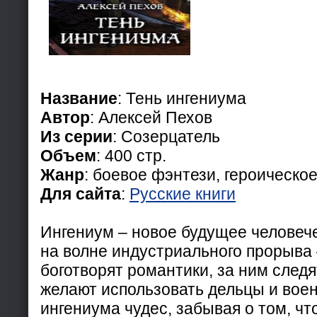
Название
: Тень ингениума
Автор
: Алексей Пехов
Из серии
: Созерцатель
Объем
: 400 стр.
Жанр
: боевое фэнтези, героическо
Для сайта
:
Русские книги
Ингениум – новое будущее человеч
на волне индустриального прорыва 
боготворят романтики, за ним следя
желают использовать дельцы и воен
ингениума чудес, забывая о том, что