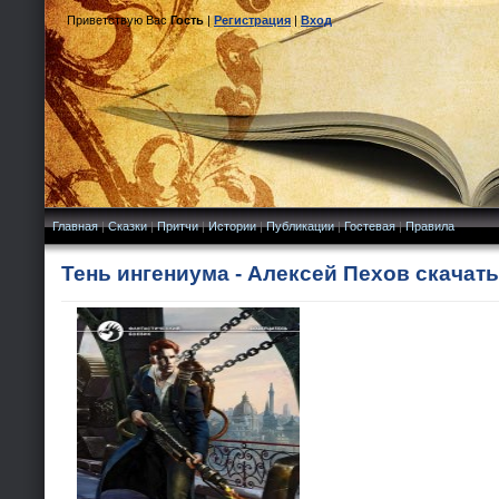
Приветствую Вас
Гость
|
Регистрация
|
Вход
Главная
|
Сказки
|
Притчи
|
Истории
|
Публикации
|
Гостевая
|
Правила
Тень ингениума - Алексей Пехов скачат