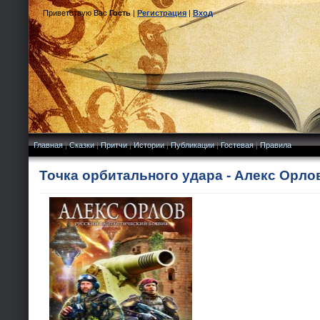
Приветствую Вас
Гость
|
Регистрация
|
Вход
Главная
|
Сказки
|
Притчи
|
Истории
|
Публикации
|
Гостевая
|
Правила
Точка орбитального удара - Алекс Орло