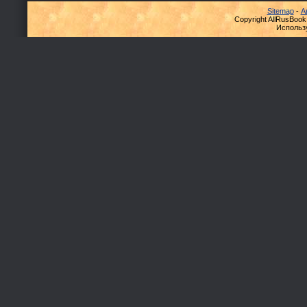
Sitemap
-
А
Copyright AllRusBook
Использ