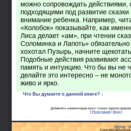
можно сопровождать действиями,
подходящими под развитие сказки
внимание ребенка. Например, чита
«Колобок» показывайте, как именно
Лиса делает «ам», при чтении ска
Соломинка и Лапоть» обязательно 
хохотал Пузырь, начните щекотать
Подобные действия развивают ас
память и интуицию. Что бы вы не ч
делайте это интересно – не монот
живо и ярко.
Что Вы думаете о данной книге? ↓
Добавлять комментарии могут только зарегистриров
[
Регистрация
|
Вход
]
Sitemap
-
А
Copyright AllRusBook