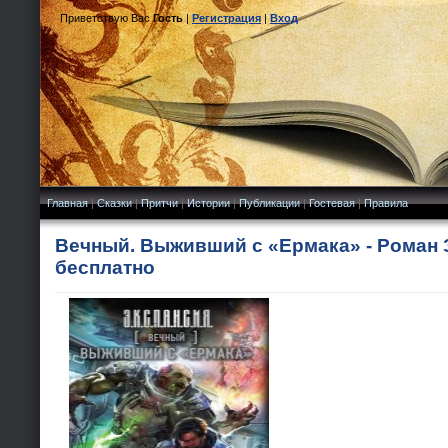
Приветствую Вас
Гость
|
Регистрация
|
Вход
Главная
|
Сказки
|
Притчи
|
Истории
|
Публикации
|
Гостевая
|
Правила
Вечный. Выживший с «Ермака» - Роман 
бесплатно