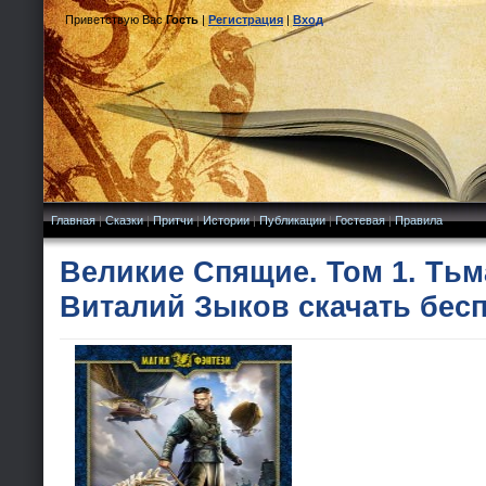
Приветствую Вас
Гость
|
Регистрация
|
Вход
Главная
|
Сказки
|
Притчи
|
Истории
|
Публикации
|
Гостевая
|
Правила
Великие Спящие. Том 1. Тьм
Виталий Зыков скачать бес