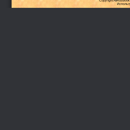
Copyright AllRusBook
Использ