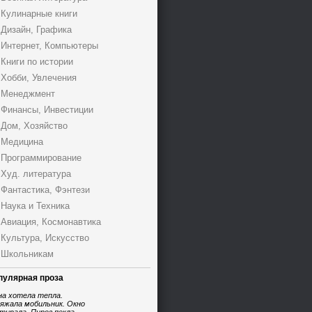
Кулинарные книги
Дизайн, Графика
Интернет, Компьютеры
Книги по истории
Хобби, Увлечения
Менеджмент
Финансы, Инвестиции
Дом, Хозяйство
Медицина
Программирование
Худ. литература
Фантастика, Фэнтези
Наука и Техника
Авиация, Космонавтика
Культура, Искусство
Школьникам
пулярная проза
на хотела тепла.
яжала мобильник. Окно