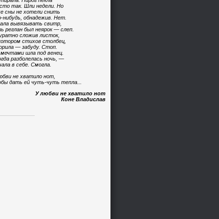
тирала. Пирог пекла
сто так. Шли недели. Но
е сны не хотели снить
-нибудь, обнадежив. Нет.
ала вывязывать свитр,
ь реглан был неярок — слеп.
уратно сложив листок,
котором стихов столбец,
орила — забуду. Стоп.
 мечтами шла под венец.
огда разболелась ночь, —
чала в себе. Смогла.
юбви не хватило нот,
бы дать ей чуть-чуть тепла...
У любви не хватило нот
Коне Владислав