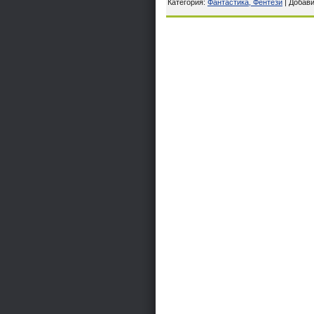
Категория
:
Фантастика, Фентези
|
Добав