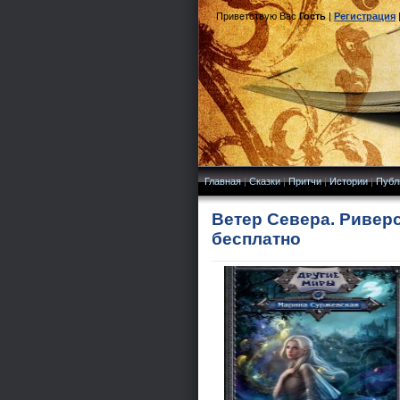
Приветствую Вас
Гость
|
Регистрация
Главная
|
Сказки
|
Притчи
|
Истории
|
Публ
Ветер Севера. Риверс
бесплатно