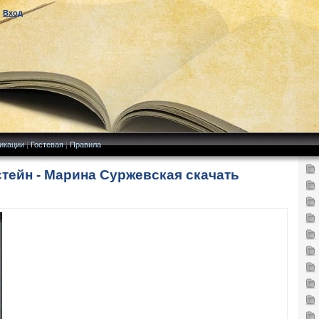
|
Вход
икации
|
Гостевая
|
Правила
тейн - Марина Суржевская скачать