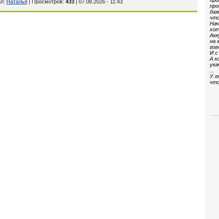
про
ил
:
Наталья
| Просмотров
:
433
| 07.08.2026 - 11:43
про
даж
что
Нач
хот
Акк
на 
гов
И с
А к
ука
...
У л
что