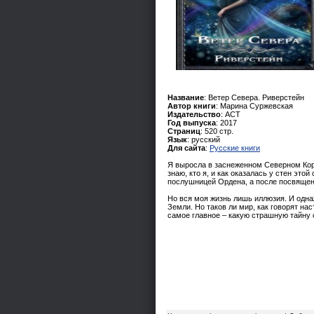
Название
: Ветер Севера. Риверстейн
Автор книги
: Марина Суржевская
Издательство
: АСТ
Год выпуска
: 2017
Страниц
: 520 стр.
Язык
: русский
Для сайта
:
Русские книги
Я выросла в заснеженном Северном Коро
знаю, кто я, и как оказалась у стен эт
послушницей Ордена, а после посвящен
Но вся моя жизнь лишь иллюзия. И одна
Земли. Но таков ли мир, как говорят на
самое главное – какую страшную тайну