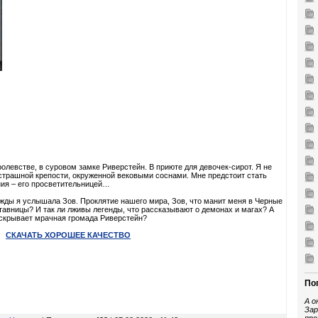
левстве, в суровом замке Риверстейн. В приюте для девочек-сирот. Я не
ой страшной крепости, окруженной вековыми соснами. Мне предстоит стать
ия – его просветительницей…
жды я услышала Зов. Проклятие нашего мира, Зов, что манит меня в Черные
ставницы? И так ли лживы легенды, что рассказывают о демонах и магах? А
 скрывает мрачная громада Риверстейн?
СКАЧАТЬ ХОРОШЕЕ КАЧЕСТВО
По
А о
Зар