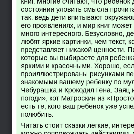
книг. Многие считают, что ребенок 
состоянии уловить смысла прочита
так, ведь дети впитывают окружаю
его проявлениях, и мир книг может
много интересного. Безусловно, де
любят яркие картинки, чем текст, 
представляет никакой ценности. П
которые вы выбираете для ребенк
яркими и красочными. Хорошо, есл
проиллюстрированы рисунками пе
знакомыми вашему ребенку по му
Чебурашка и Крокодил Гена, Заяц 
погоди», кот Матроскин из «Прост
есть те, кого ваш ребенок уже усп
полюбить.
Читать стоит сказки легкие, интер
можно сопровождать действиями,