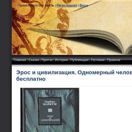
Приветствую Вас
Гость
|
Регистрация
|
Вход
Главная
|
Сказки
|
Притчи
|
Истории
|
Публикации
|
Гостевая
|
Правила
Эрос и цивилизация. Одномерный челове
бесплатно