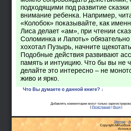
подходящими под развитие сказки
внимание ребенка. Например, чита
«Колобок» показывайте, как именно
Лиса делает «ам», при чтении ска
Соломинка и Лапоть» обязательно 
хохотал Пузырь, начните щекотать
Подобные действия развивают ас
память и интуицию. Что бы вы не ч
делайте это интересно – не монот
живо и ярко.
Что Вы думаете о данной книге? ↓
Добавлять комментарии могут только зарегистриров
[
Регистрация
|
Вход
]
Sitemap
-
А
Copyright AllRusBook
Использ