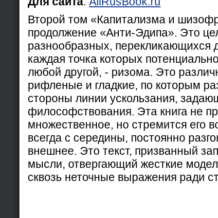
Для сайта
:
AllRusBook.ru
Второй том «Капитализма и шизофр
продолжение «Анти-Эдипа». Это це
разнообразных, перекликающихся др
каждая точка которых потенциально
любой другой, - ризома. Это разли
рифленые и гладкие, по которым ра
стороны линии ускользания, задаю
философствования. Эта книга не п
множественное, но стремится его в
всегда с середины, постоянно разг
внешнее. Это текст, призванный за
мысли, отвергающий жесткие моде
сквозь неточные выражения ради ст