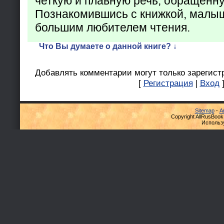
четкую и плавную речь, обращенну
Познакомившись с книжкой, малыш
большим любителем чтения.
Что Вы думаете о данной книге? ↓
Добавлять комментарии могут только зарегист
[
Регистрация
|
Вход
Sitemap
-
А
Copyright AllRusBook
Использ