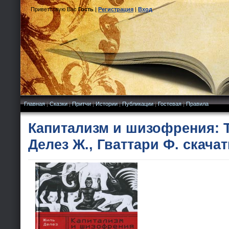
Приветствую Вас
Гость
|
Регистрация
|
Вход
Главная
|
Сказки
|
Притчи
|
Истории
|
Публикации
|
Гостевая
|
Правила
Капитализм и шизофрения: 
Делез Ж., Гваттари Ф. скача