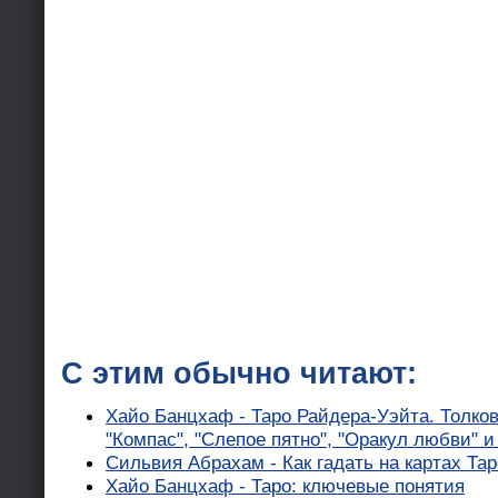
С этим обычно читают:
Хайо Банцхаф - Таро Райдера-Уэйта. Толков
"Компас", "Слепое пятно", "Оракул любви" и
Сильвия Абрахам - Как гадать на картах Тар
Хайо Банцхаф - Таро: ключевые понятия