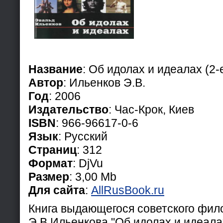
Название
: Об идолах и идеалах (2-е
Автор
: Ильенков Э.В.
Год
: 2006
Издательство
: Час-Крок, Киев
ISBN
: 966-96617-0-6
Язык
: Русский
Страниц
: 312
Формат
: DjVu
Размер
: 3,00 Mb
Для сайта
:
AllRusBook.ru
Книга выдающегося советского фи
Э.В.Ильенкова "Об идолах и идеал