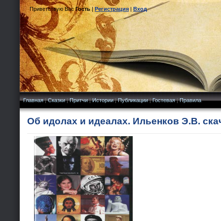
Приветствую Вас
Гость
|
Регистрация
|
Вход
Главная
|
Сказки
|
Притчи
|
Истории
|
Публикации
|
Гостевая
|
Правила
Об идолах и идеалах. Ильенков Э.В. ска