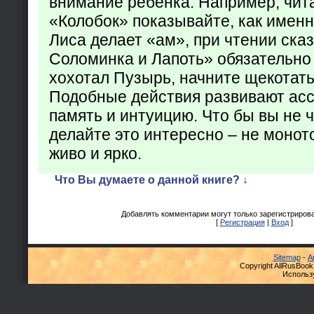
внимание ребенка. Например, чита
«Колобок» показывайте, как именно
Лиса делает «ам», при чтении ска
Соломинка и Лапоть» обязательно 
хохотал Пузырь, начните щекотать
Подобные действия развивают ас
память и интуицию. Что бы вы не ч
делайте это интересно – не монот
живо и ярко.
Что Вы думаете о данной книге? ↓
Добавлять комментарии могут только зарегистриров
[
Регистрация
|
Вход
]
Sitemap
-
А
Copyright AllRusBook
Использ