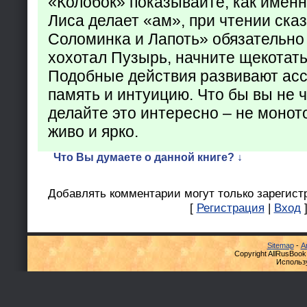
«Колобок» показывайте, как именно
Лиса делает «ам», при чтении ска
Соломинка и Лапоть» обязательно 
хохотал Пузырь, начните щекотать
Подобные действия развивают ас
память и интуицию. Что бы вы не ч
делайте это интересно – не монот
живо и ярко.
Что Вы думаете о данной книге? ↓
Добавлять комментарии могут только зарегист
[
Регистрация
|
Вход
Sitemap
-
А
Copyright AllRusBook
Использ