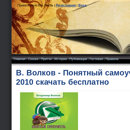
Приветствую Вас
Гость
|
Регистрация
|
Вход
Главная
|
Сказки
|
Притчи
|
Истории
|
Публикации
|
Гостевая
|
Правила
В. Волков - Понятный самоу
2010 скачать бесплатно