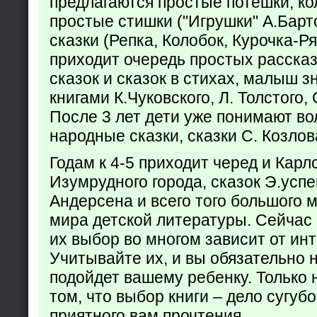
предлагаются простые потешки, к
простые стишки ("Игрушки" А.Барт
сказки (Репка, Колобок, Курочка-Р
приходит очередь простых расска
сказок и сказок в стихах, малыш з
книгами К.Чуковского, Л. Толстого,
После 3 лет дети уже понимают в
народные сказки, сказки С. Козлов
Годам к 4-5 приходит черед и Кар
Изумрудного города, сказок Э.успен
Андерсена и всего того большого 
мира детской литературы. Сейчас 
их выбор во многом зависит от ин
Учитывайте их, и вы обязательно н
подойдет вашему ребенку. Только 
том, что выбор книги – дело сугуб
приятного вам прочтения.