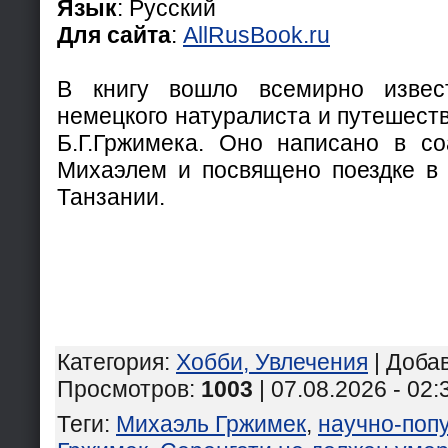
Язык
: Русский
Для сайта
:
AllRusBook.ru
В книгу вошло всемирно извес
немецкого натуралиста и путешест
Б.Г.Гржимека. Оно написано в с
Михаэлем и посвящено поездке в
Танзании.
Категория
:
Хобби, Увлечения
|
Доба
Просмотров
:
1003
| 07.08.2026 - 02:
Теги
:
Михаэль Гржимек
,
научно-поп