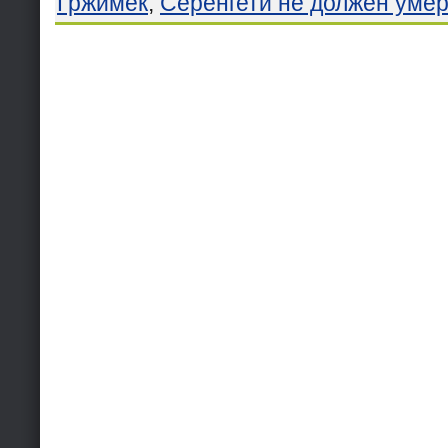
Гржимек
,
Серенгети не должен умер