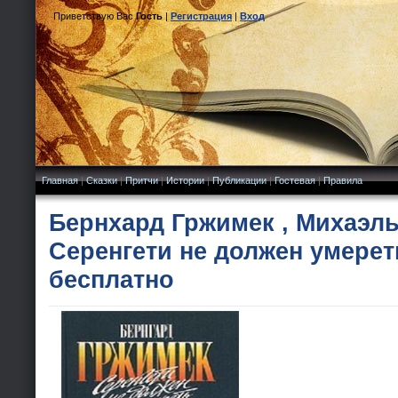
Приветствую Вас
Гость
|
Регистрация
|
Вход
Главная
|
Сказки
|
Притчи
|
Истории
|
Публикации
|
Гостевая
|
Правила
Бернхард Гржимек , Михаэль
Серенгети не должен умерет
бесплатно