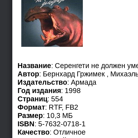
Название
: Серенгети не должен ум
Автор
: Бернхард Гржимек , Михаэл
Издательство
: Армада
Год издания
: 1998
Страниц
: 554
Формат
: RTF, FB2
Размер
: 10,3 МБ
ISBN
: 5-7632-0718-1
Качество
: Отличное