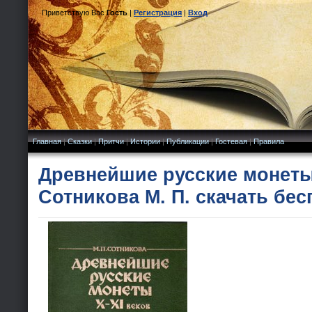
Приветствую Вас
Гость
|
Регистрация
|
Вход
Главная
|
Сказки
|
Притчи
|
Истории
|
Публикации
|
Гостевая
|
Правила
Древнейшие русские монеты 
Сотникова М. П. скачать бес