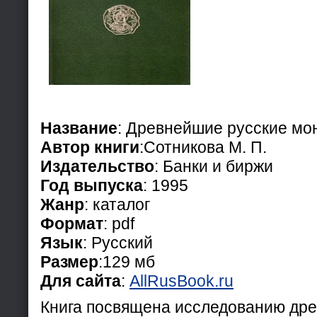
Название
: Древнейшие русские мон
Автор книги
:Сотникова М. П.
Издательство
: Банки и биржи
Год выпуска
: 1995
Жанр
: каталог
Формат
: pdf
Язык
: Русский
Размер
:129 мб
Для сайта
:
AllRusBook.ru
Книга посвящена исследованию др