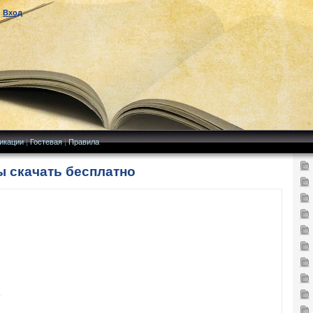
|
Вход
икации
|
Гостевая
|
Правила
ы скачать бесплатно