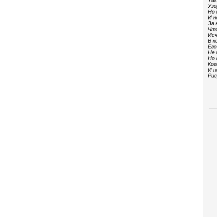
Так
Узо
Но 
И н
За 
Что
Исч
В к
Его
Не 
Но 
Ког
И п
Рис