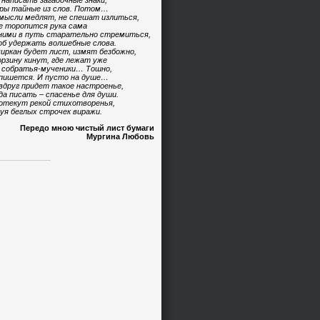
 написать загадочные знаки,
ры тайные из слов. Потом…
мысли медлят, не спешат излиться,
е торопится рука сама
ними в путь старательно стремиться,
б удержать волшебные слова.
иркан будет лист, измят безбожно,
орзину кинут, где лежат уже
 собратья-мученики… Тошно,
пишется. И пусто на душе…
вдруг придет такое настроенье,
да писать – спасенье для души.
отекут рекой стихотворенья,
уя беглых строчек виражи.
Передо мною чистый лист бумаги
Мургина Любовь