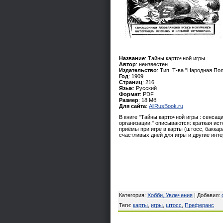
Название
: Тайны карточной игры
Автор
: неизвестен
Издательство
: Тип. Т-ва "Народная По
Год
: 1909
Страниц
: 216
Язык
: Русский
Формат
: PDF
Размер
: 18 Мб
Для сайта
:
AllRusBook.ru
В книге "Тайны карточной игры : сенса
организации." описываются: краткая ис
приёмы при игре в карты (штосс, баккар
счастливых дней для игры и другие инт
Категория
:
Хобби, Увлечения
|
Добавил
:
Теги
:
карты
,
игры
,
штосс
,
Преферанс