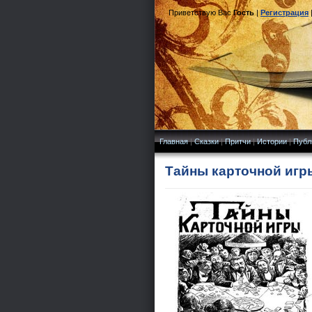
Приветствую Вас
Гость
|
Регистрация
Главная
|
Сказки
|
Притчи
|
Истории
|
Публ
Тайны карточной игр