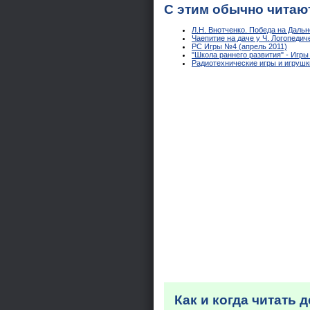
С этим обычно читаю
Л.Н. Внотченко. Победа на Даль
Чаепитие на даче у Ч. Логопедиче
PC Игры №4 (апрель 2011)
"Школа раннего развития" - Игры 
Радиотехнические игры и игрушки
Как и когда читать 