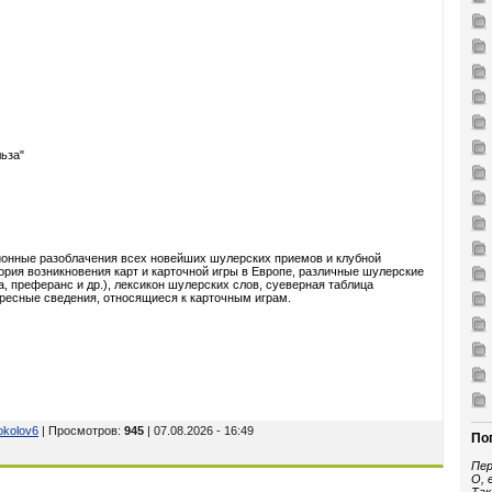
льза"
ционные разоблачения всех новейших шулерских приемов и клубной
тория возникновения карт и карточной игры в Европе, различные шулерские
а, преферанс и др.), лексикон шулерских слов, суеверная таблица
ересные сведения, относящиеся к карточным играм.
okolov6
| Просмотров
:
945
| 07.08.2026 - 16:49
По
Пер
О, 