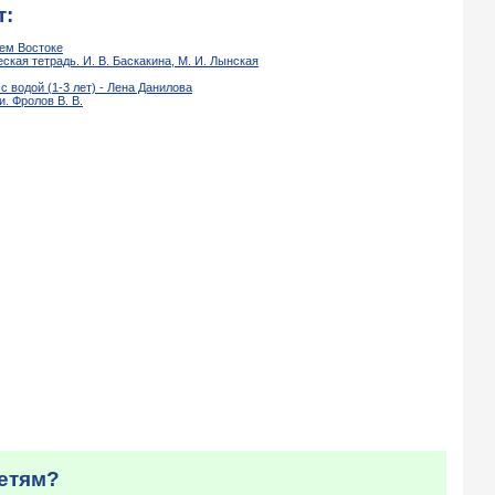
т:
нем Востоке
ская тетрадь. И. В. Баскакина, М. И. Лынская
с водой (1-3 лет) - Лена Данилова
. Фролов В. В.
детям?