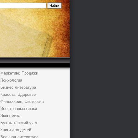
Маркетинг, Продажи
Психология
Бизнес литература
Красота, Здоровье
Философия, Эзотерика
Иностранные языки
Экономика
Бухгалтерский учет
Книги для детей
Военная литература