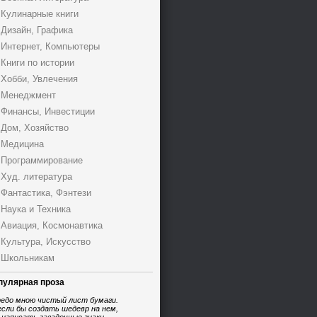
Кулинарные книги
Дизайн, Графика
Интернет, Компьютеры
Книги по истории
Хобби, Увлечения
Менеджмент
Финансы, Инвестиции
Дом, Хозяйство
Медицина
Программирование
Худ. литература
Фантастика, Фэнтези
Наука и Техника
Авиация, Космонавтика
Культура, Искусство
Школьникам
пулярная проза
едо мною чистый лист бумаги.
если бы создать шедевр на нем,