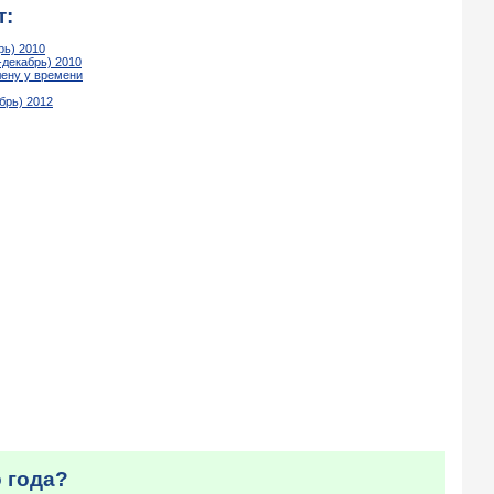
т:
рь) 2010
декабрь) 2010
лену у времени
брь) 2012
о года?