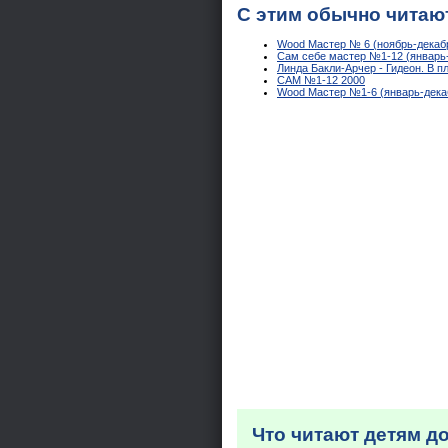
С этим обычно читаю
Wood Мастер № 6 (ноябрь-декаб
Сам себе мастер №1-12 (январь-
Линда Бакли-Арчер - Гидеон. В п
САМ №1-12 2000
Wood Мастер №1-6 (январь-дека
Что читают детям д