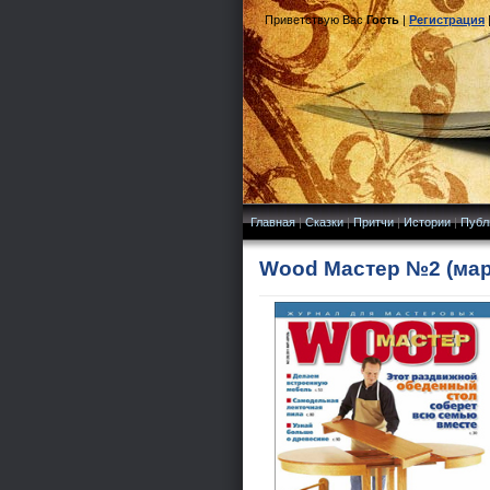
Приветствую Вас
Гость
|
Регистрация
Главная
|
Сказки
|
Притчи
|
Истории
|
Публ
Wood Мастер №2 (март