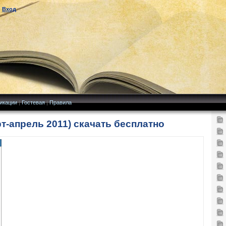
|
Вход
икации
|
Гостевая
|
Правила
-апрель 2011) скачать бесплатно