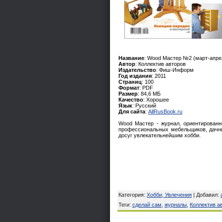
Название
: Wood Мастер №2 (март-апре
Автор
: Коллектив авторов
Издательство
: Фиш-Информ
Год издания
: 2011
Страниц
: 100
Формат
: PDF
Размер
: 84,6 МБ
Качество
: Хорошее
Язык
: Русский
Для сайта
:
AllRusBook.ru
Wood Мастер - журнал, ориентирован
профессиональных мебельщиков, дачни
досуг увлекательнейшим хобби.
Категория
:
Хобби, Увлечения
|
Добавил
:
Теги
:
сделай сам
,
журналы
,
Коллектив а