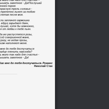
ь мало так надо для счастья –
ышать заветное - Да!Послушай
енней порою
красную трель соловья -
 трепетно льнет за тобою
спетая песня моя.
сли заплачет гармошка
 вдруг зарыдает баян,
лушай, хотя бы немножко,
 я от любви к тебе пьян.
да же распустятся розы,
сой совершенной маня,
сразу, не ведая прозы,
изм наполняет меня.
 мне до тебя достучаться
ердце пленить навсегда?
ь мало так надо для счастья -
ышать заветное - Да!
Как мне до тебя достучаться. Романс
Николай Стах