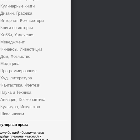
Кулинарные книги
Дизайн, Графика
Интернет, Компьютеры
Книги по истории
Хобби, Увлечения
Менеджмент
Финансы, Инвестиции
Дом, Хозяйство
Медицина
Программирование
Худ. литература
Фантастика, Фэнтези
Наука и Техника
Авиация, Космонавтика
Культура, Искусство
Школьникам
пулярная проза
 мне до тебя достучаться
ердце пленить навсегда?