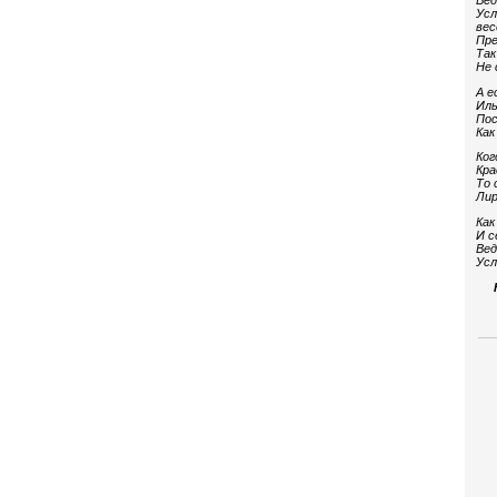
Вед
Усл
вес
Пре
Так
Не 
А е
Иль
Пос
Как
Ког
Кра
То 
Лир
Как
И с
Вед
Усл