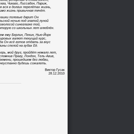
ква, Чикаго, Лиссабон, Париж,
я вся в долгих перелётах жизнь,
имо жизнь привычная течёт.
ашки полевые дарит Он
ьской ночью под златой луной
оволосой синеглазке той,
оторую со школьных лет влюблён.
ем ему Берлин, Пекин, Нью-Йорк
ировых валют текущий курс,
да Он всё готов отдать за вкус
ины спелой на губах Её.
ерь, мой друг, пройдёт немало лет,
спомнив Прагу, Лондон, Тель-Авив,
ремени, прошедшем без любви,
неустанно будешь сожалеть.
Виктор Гусак
28.12.2010