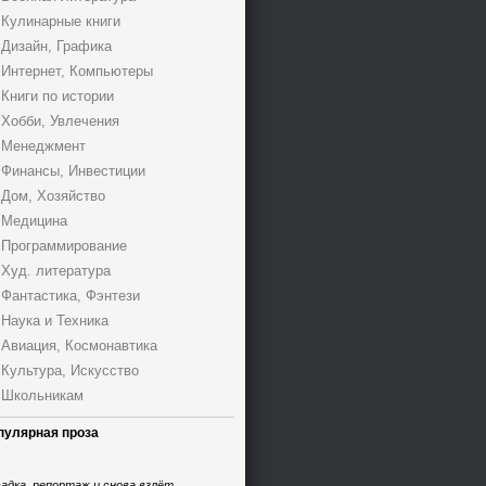
Кулинарные книги
Дизайн, Графика
Интернет, Компьютеры
Книги по истории
Хобби, Увлечения
Менеджмент
Финансы, Инвестиции
Дом, Хозяйство
Медицина
Программирование
Худ. литература
Фантастика, Фэнтези
Наука и Техника
Авиация, Космонавтика
Культура, Искусство
Школьникам
пулярная проза
адка, репортаж и снова взлёт,