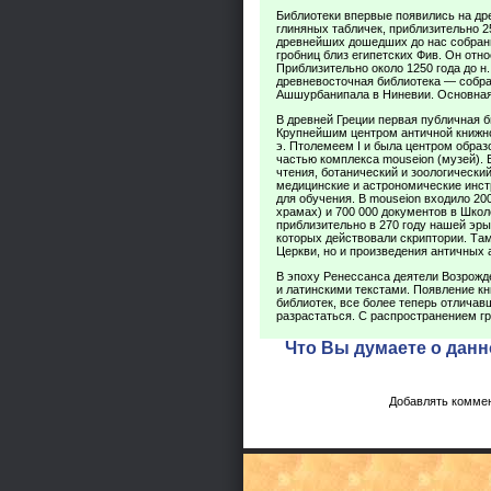
Библиотеки впервые появились на др
глиняных табличек, приблизительно 25
древнейших дошедших до нас собрани
гробниц близ египетских Фив. Он относ
Приблизительно около 1250 года до н.
древневосточная библиотека — собран
Ашшурбанипала в Ниневии. Основная
В древней Греции первая публичная би
Крупнейшим центром античной книжнос
э. Птолемеем I и была центром образ
частью комплекса mouseion (музей).
чтения, ботанический и зоологически
медицинские и астрономические инст
для обучения. В mouseion входило 20
храмах) и 700 000 документов в Шко
приблизительно в 270 году нашей эры
которых действовали скриптории. Та
Церкви, но и произведения античных 
В эпоху Ренессанса деятели Возрожд
и латинскими текстами. Появление кн
библиотек, все более теперь отлича
разрастаться. С распространением гр
Что Вы думаете о данн
Добавлять коммен