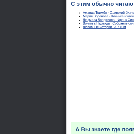
С этим обычно читаю
Аманда Тримбл - Одинокий бизн
Мария Воронова - Клиника изме
Людмила Бояджиева - Фрэнк Син
Волкова Надежда . Собрание соч
Любовные истории. 207 книг
А Вы знаете где по