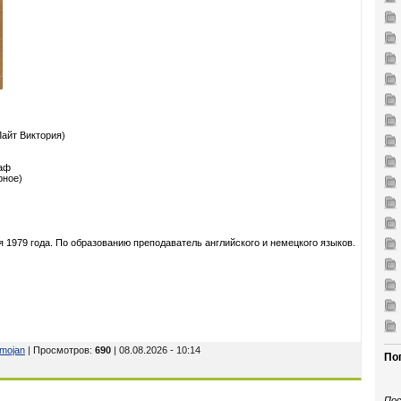
Лайт Виктория)
аф
рное)
я 1979 года. По образованию преподаватель английского и немецкого языков.
omojan
| Просмотров
:
690
| 08.08.2026 - 10:14
По
Пос