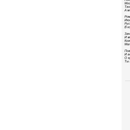
Мос
Тво
А м
Ром
Июл
Рус
В к
Зач
И м
Ког
Мал
Пов
И в
О в
Ты 