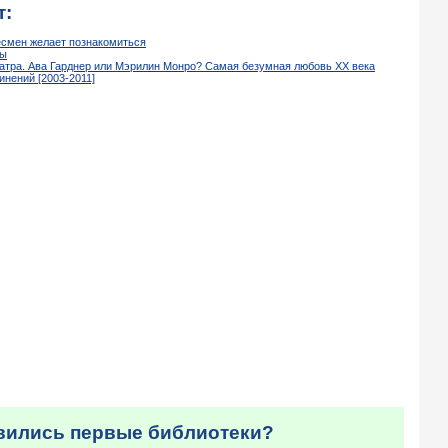
т:
есмен желает познакомиться
ны
атра. Ава Гарднер или Мэрилин Монро? Самая безумная любовь ХХ века
инений [2003-2011]
явились первые библиотеки?