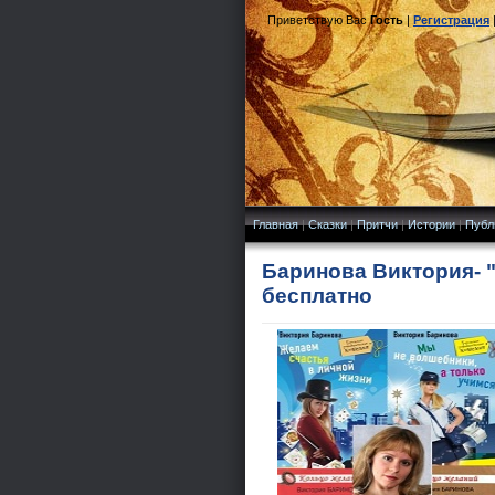
Приветствую Вас
Гость
|
Регистрация
Главная
|
Сказки
|
Притчи
|
Истории
|
Публ
Баринова Виктория- "
бесплатно