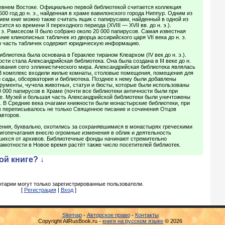
евнем Востоке. Официально первой библиотекой считается коллекция
00 год до н. э., найденная в храме вавилонского города Ниппур. Одним из
ем книг можно также считать ящик с папирусами, найденный в одной из
ится ко времени II переходного периода (XVIII — XVII вв. до н. э.).
 э. Рамсесом II было собрано около 20 000 папирусов. Самая известная
ие клинописных табличек из дворца ассирийского царя VII века до н. э.
 часть табличек содержит юридическую информацию.
блиотека была основана в Гераклее тираном Клеархом (IV век до н. э.).
ти стала Александрийская библиотека. Она была создана в III веке до н.
ования сего эллинистического мира. Александрийская библиотека являлась
 В комплекс входили жилые комнаты, столовые помещения, помещения для
й сады, обсерватория и библиотека. Позднее к нему были добавлены
рументы, чучела животных, статуи и бюсты, которые были использованы
0 000 папирусов в Храме (почти все библиотеки античности были при
ле. Музей и большая часть Александрийской библиотеки были уничтожены
. В Средние века очагами книжности были монастырские библиотеки, при
м переписывалось не только Священное писание и сочинения Отцов
авторов.
ения, буквально, охотились за сохранявшимися в монастырях греческими
игопечатания внесло огромные изменения в облик и деятельность
вшихся от архивов. Библиотечные фонды начинают стремительно
амотности в Новое время растёт также число посетителей библиотек.
ой книге? ↓
тарии могут только зарегистрированные пользователи.
[
Регистрация
|
Вход
]
Sitemap
-
Авторское право
-
Контакты
Copyright AllRusBook.ru -
книги на русском языке
© 2026