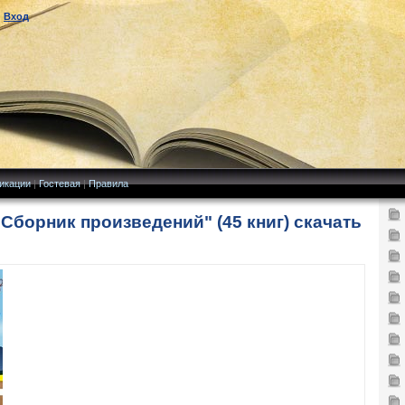
|
Вход
икации
|
Гостевая
|
Правила
Cборник произведений" (45 книг) скачать