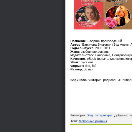
Название
: Cборник произведений
Автор
: Баринова Виктория (Вуд Алекс, 
Годы выпуска
: 2003-2011
Жанр:
любовные романы
Издательство:
Панорама, Центрполигр
Качество
: eBook (изначально компьюте
Язык:
русский
Формат:
doc, fb2
Размер
; 50 mb
Баринова
Виктория, родилась 31 январ
Категория
:
Худ. литература
|
Добавил
:
r
Теги
:
Любовные романы