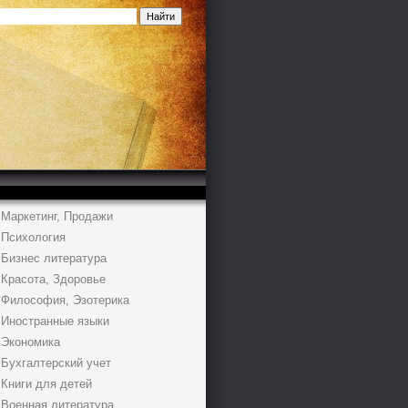
Маркетинг, Продажи
Психология
Бизнес литература
Красота, Здоровье
Философия, Эзотерика
Иностранные языки
Экономика
Бухгалтерский учет
Книги для детей
Военная литература