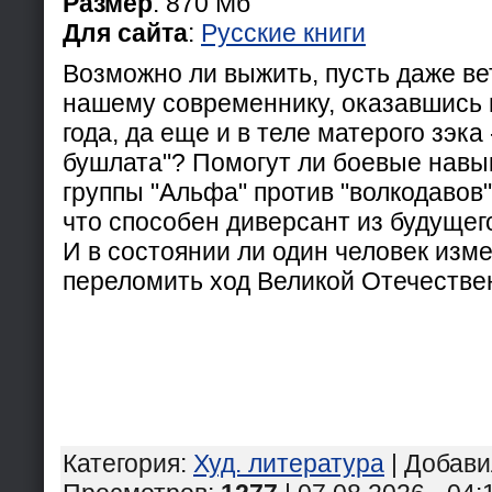
Размер
: 870 Мб
Для сайта
:
Русские книги
Возможно ли выжить, пусть даже ве
нашему современнику, оказавшись 
года, да еще и в теле матерого зэка 
бушлата"? Помогут ли боевые навы
группы "Альфа" против "волкодавов
что способен диверсант из будущег
И в состоянии ли один человек изм
переломить ход Великой Отечестве
Категория
:
Худ. литература
|
Добави