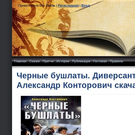
Приветствую Вас
Гость
|
Регистрация
|
Вход
Главная
|
Сказки
|
Притчи
|
Истории
|
Публикации
|
Гостевая
|
Правила
Черные бушлаты. Диверсант 
Александр Конторович скач