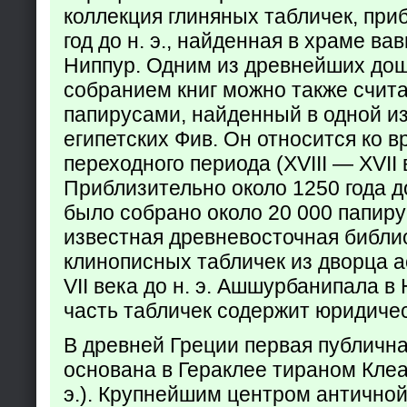
коллекция глиняных табличек, при
год до н. э., найденная в храме ва
Ниппур. Одним из древнейших до
собранием книг можно также счита
папирусами, найденный в одной из
египетских Фив. Он относится ко в
переходного периода (XVIII — XVII вв
Приблизительно около 1250 года до
было собрано около 20 000 папир
известная древневосточная библи
клинописных табличек из дворца а
VII века до н. э. Ашшурбанипала в
часть табличек содержит юридич
В древней Греции первая публичн
основана в Гераклее тираном Клеар
э.). Крупнейшим центром античной