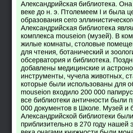
Александрийская библиотека. Она б
веке до н. э. Птолемеем I и была 
образования сего эллинистическог
Александрийская библиотека явля
комплекса mouseion (музей). В ко
жилые комнаты, столовые помеще
для чтения, ботанический и зоолог
обсерватория и библиотека. Поздн
добавлены медицинские и астрон
инструменты, чучела животных, ст
которые были использованы для о
mouseion входило 200 000 папирус
все библиотеки античности были п
000 документов в Школе. Музей и 
Александрийской библиотеки был
приблизительно в 270 году нашей 
века очагами книжности были мон