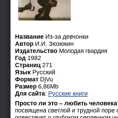
Название
Из-за девчонки
Автор
И.И. Зюзюкин
Издательство
Молодая гвардия
Год
1982
Страниц
271
Язык
Русский
Формат
DjVu
Размер
6,86Mb
Для сайта
:
Русские книги
Просто ли это – любить человека
посвящена светлой и трудной поре 
повествует о глубоком сердечном чу