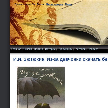
Приветствую Вас
Гость
|
Регистрация
|
Вход
Главная
|
Сказки
|
Притчи
|
Истории
|
Публикации
|
Гостевая
|
Правила
И.И. Зюзюкин. Из-за девчонки скачать б