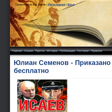
Приветствую Вас
Гость
|
Регистрация
|
Вход
Главная
|
Сказки
|
Притчи
|
Истории
|
Публикации
|
Гостевая
|
Правила
Юлиан Семенов - Приказано
бесплатно