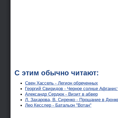
С этим обычно читают:
Свен Хассель - Легион обреченных
Георгий Свиридов - Черное солнце Афганис
Александр Сердюк - Визит в абвер
Л. Захарова, В. Сиренко - Прощание в Дюнк
Лео Кесслер - Батальон "Вотан"