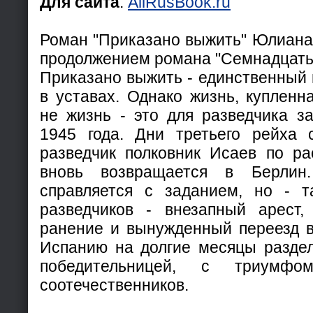
Для сайта
:
AllRusBook.ru
Роман "Приказано выжить" Юлиана
продолжением романа "Семнадцать
Приказано выжить - единственный п
в уставах. Однако жизнь, купленн
не жизнь - это для разведчика за
1945 года. Дни третьего peйxa 
разведчик полковник Исаев по р
вновь возвращается в Берлин
справляется с заданием, но - т
разведчиков - внезапный арест,
ранение и вынужденный переезд в
Испанию на долгие месяцы раздел
победительницей, с триумф
соотечественников.