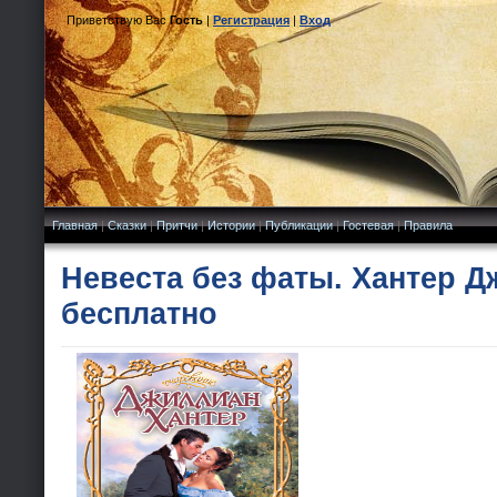
Приветствую Вас
Гость
|
Регистрация
|
Вход
Главная
|
Сказки
|
Притчи
|
Истории
|
Публикации
|
Гостевая
|
Правила
Невеста без фаты. Хантер Д
бесплатно