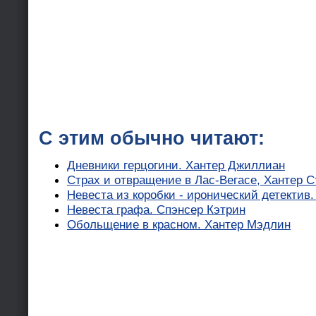
С этим обычно читают:
Дневники герцогини. Хантер Джиллиан
Страх и отвращение в Лас-Вегасе, Хантер С
Невеста из коробки - иронический детектив
Невеста графа. Спэнсер Кэтрин
Обольщение в красном. Хантер Мэдлин