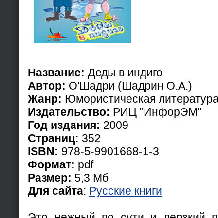
Название:
Деды в индиго
Автор:
О'Шадри (Шадрин О.А.)
Жанр:
Юмористическая литератур
Издательство:
РИЦ "ИнфорЭМ"
Год издания:
2009
Страниц:
352
ISBN:
978-5-9901668-1-3
Формат:
pdf
Размер:
5,3 Мб
Для сайта
:
Русские книги
Это нежный по сути и дерзкий 