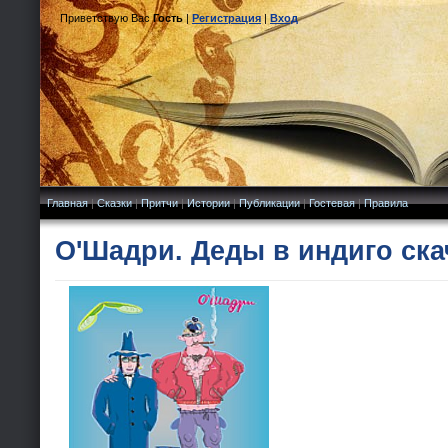
Приветствую Вас
Гость
|
Регистрация
|
Вход
Главная
|
Сказки
|
Притчи
|
Истории
|
Публикации
|
Гостевая
|
Правила
О'Шадри. Деды в индиго ска