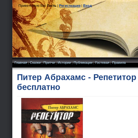
Приветствую Вас
Гость
|
Регистрация
|
Вход
Главная
|
Сказки
|
Притчи
|
Истории
|
Публикации
|
Гостевая
|
Правила
Питер Абрахамс - Репетитор
бесплатно