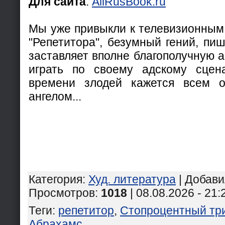
Для сайта
:
AllRusBook.ru
Мы уже привыкли к телевизионным 
"Репетитора", безумный гений, пиш
заставляет вполне благополучную 
играть по своему адскому сце
времени злодей кажется всем 
ангелом...
Категория
:
Худ. литература
|
Добави
Просмотров
:
1018
| 08.08.2026 - 21:
Теги
:
репетитор
,
Стопроцентный тр
Абрахамс