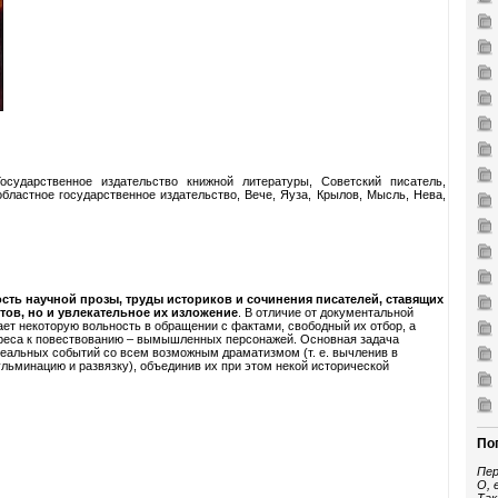
осударственное издательство книжной литературы, Советский писатель,
бластное государственное издательство, Вече, Яуза, Крылов, Мысль, Нева,
ость научной прозы, труды историков и сочинения писателей, ставящих
тов, но и увлекательное их изложение
. В отличие от документальной
ает некоторую вольность в обращении с фактами, свободный их отбор, а
ереса к повествованию – вымышленных персонажей. Основная задача
реальных событий со всем возможным драматизмом (т. е. вычленив в
ульминацию и развязку), объединив их при этом некой исторической
По
Пер
О, 