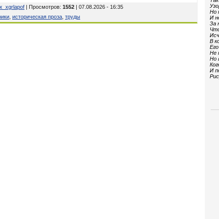
Так
Узо
x_xgrlapof
| Просмотров
:
1552
| 07.08.2026 - 16:35
Но 
рики
,
историческая проза
,
труды
И н
За 
Что
Исч
В к
Его
Не 
Но 
Ког
И п
Рис