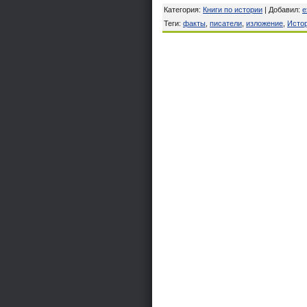
Категория
:
Книги по истории
|
Добавил
:
e
Теги
:
факты
,
писатели
,
изложение
,
Исто