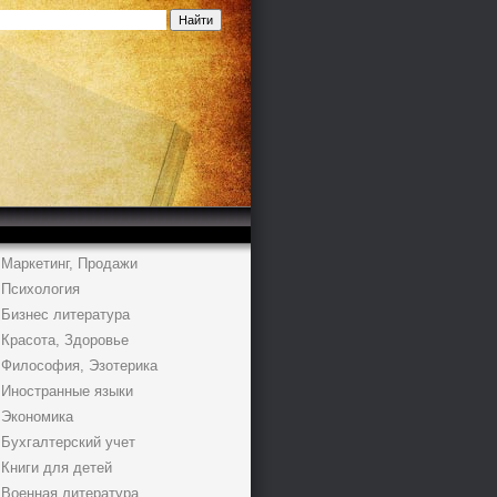
Маркетинг, Продажи
Психология
Бизнес литература
Красота, Здоровье
Философия, Эзотерика
Иностранные языки
Экономика
Бухгалтерский учет
Книги для детей
Военная литература