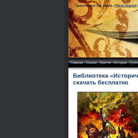
Приветствую Вас
Гость
|
Регистрация
Главная
|
Сказки
|
Притчи
|
Истории
|
Публ
Библиотека «Историче
скачать бесплатно