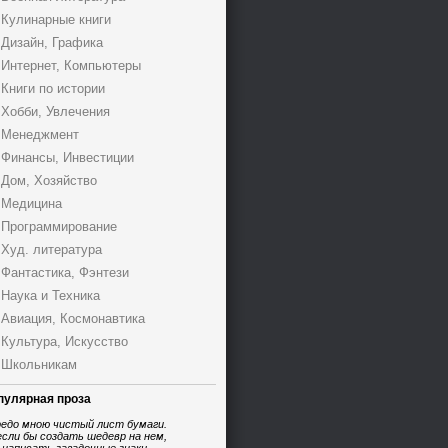
Кулинарные книги
Дизайн, Графика
Интернет, Компьютеры
Книги по истории
Хобби, Увлечения
Менеджмент
Финансы, Инвестиции
Дом, Хозяйство
Медицина
Программирование
Худ. литература
Фантастика, Фэнтези
Наука и Техника
Авиация, Космонавтика
Культура, Искусство
Школьникам
пулярная проза
едо мною чистый лист бумаги.
если бы создать шедевр на нем,