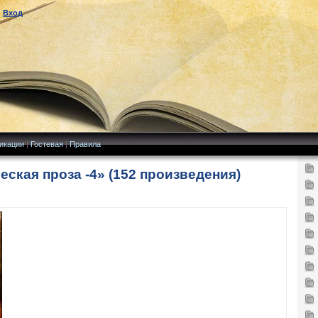
|
Вход
икации
|
Гостевая
|
Правила
ская проза -4» (152 произведения)