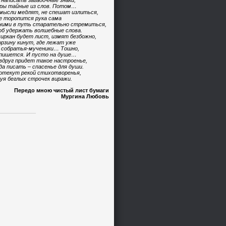
 написать загадочные знаки,
ры тайные из слов. Потом…
мысли медлят, не спешат излиться,
е торопится рука сама
ними в путь старательно стремиться,
б удержать волшебные слова.
иркан будет лист, измят безбожно,
орзину кинут, где лежат уже
 собратья-мученики… Тошно,
пишется. И пусто на душе…
вдруг придет такое настроенье,
да писать – спасенье для души.
отекут рекой стихотворенья,
уя беглых строчек виражи.
Передо мною чистый лист бумаги
Мургина Любовь