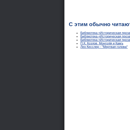
С этим обычно читаю
Библиотека «Историческая проза
Библиотека «Историческая проза
Библиотека «Историческая проза
П.К. Козлов. Монголiя и Камъ
Лео Кесслер - "Мертвая голова"