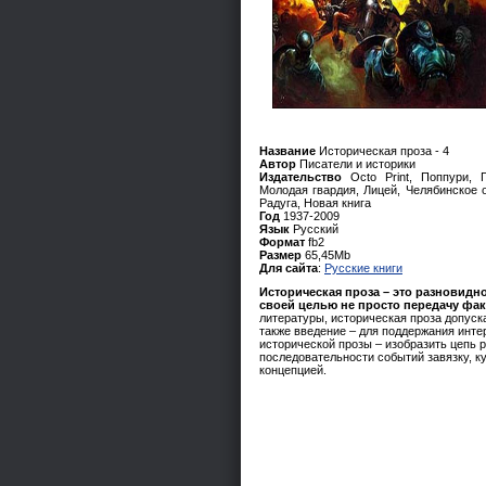
Название
Историческая проза - 4
Автор
Писатели и историки
Издательство
Octo Print, Поппури, Г
Молодая гвардия, Лицей, Челябинское о
Радуга, Новая книга
Год
1937-2009
Язык
Русский
Формат
fb2
Размер
65,45Mb
Для сайта
:
Русские книги
Историческая проза – это разновидн
своей целью не просто передачу фак
литературы, историческая проза допуск
также введение – для поддержания инт
исторической прозы – изобразить цепь 
последовательности событий завязку, к
концепцией.