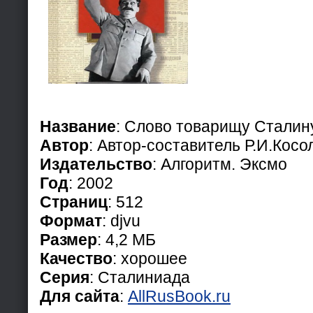
Название
: Слово товарищу Сталин
Автор
: Автор-составитель Р.И.Косо
Издательство
: Алгоритм. Эксмо
Год
: 2002
Страниц
: 512
Формат
: djvu
Размер
: 4,2 МБ
Качество
: хорошее
Серия
: Сталиниада
Для сайта
:
AllRusBook.ru