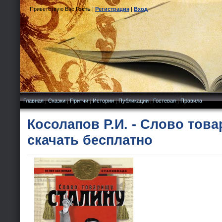
Приветствую Вас
Гость
|
Регистрация
|
Вход
Главная
|
Сказки
|
Притчи
|
Истории
|
Публикации
|
Гостевая
|
Правила
Косолапов Р.И. - Слово тов
скачать бесплатно