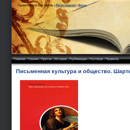
Приветствую Вас
Гость
|
Регистрация
|
Вход
Главная
|
Сказки
|
Притчи
|
Истории
|
Публикации
|
Гостевая
|
Правила
Письменная культура и общество. Шарть