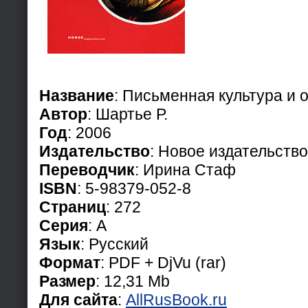
Название
: Письменная культура и 
Автор
: Шартье Р.
Год
: 2006
Издательство
: Новое издательство
Переводчик
: Ирина Стаф
ISBN
: 5-98379-052-8
Страниц
: 272
Серия
: А
Язык
: Русский
Формат
: PDF + DjVu (rar)
Размер
: 12,31 Mb
Для сайта
:
AllRusBook.ru