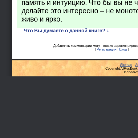
память и интуицию. Что бы вы не ч
делайте это интересно – не монот
живо и ярко.
Что Вы думаете о данной книге? ↓
Добавлять комментарии могут только зарегистриров
[
Регистрация
|
Вход
]
Sitemap
-
А
Copyright AllRusBook
Использ