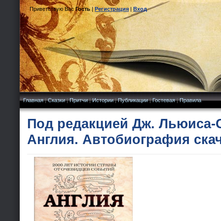
Приветствую Вас
Гость
|
Регистрация
|
Вход
Главная
|
Сказки
|
Притчи
|
Истории
|
Публикации
|
Гостевая
|
Правила
Под редакцией Дж. Льюиса-
Англия. Автобиография ска