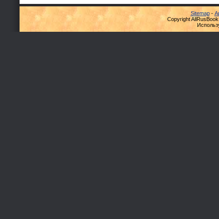
Sitemap
-
А
Copyright AllRusBook
Использ