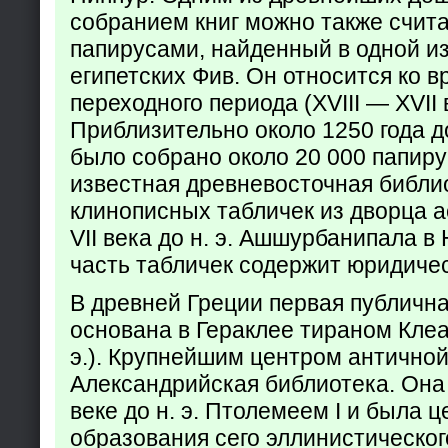
собранием книг можно также счита
папирусами, найденный в одной из
египетских Фив. Он относится ко в
переходного периода (XVIII — XVII вв
Приблизительно около 1250 года до
было собрано около 20 000 папир
известная древневосточная библи
клинописных табличек из дворца а
VII века до н. э. Ашшурбанипала в
часть табличек содержит юридич
В древней Греции первая публичн
основана в Гераклее тираном Клеар
э.). Крупнейшим центром античной
Александрийская библиотека. Она б
веке до н. э. Птолемеем I и была 
образования сего эллинистическог