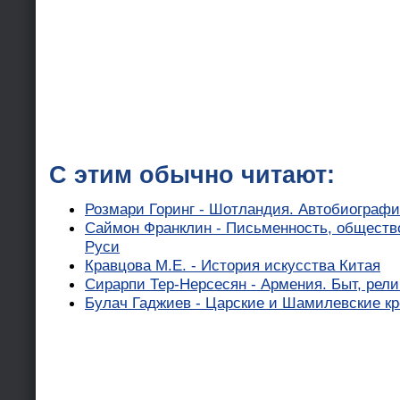
С этим обычно читают:
Розмари Горинг - Шотландия. Автобиограф
Саймон Франклин - Письменность, общество
Руси
Кравцова М.Е. - История искусства Китая
Сирарпи Тер-Нерсесян - Армения. Быт, рели
Булач Гаджиев - Царские и Шамилевские кр