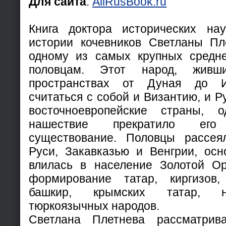
Для сайта
:
AllRusBook.ru
Книга доктора исторических нау
истории кочевников Светланы Пл
одному из самых крупных средне
половцам. Этот народ, живш
пространствах от Дуная до И
считаться с собой и Византию, и Р
восточноевропейские страны, о
нашествие прекратило его 
существование. Половцы рассея
Руси, Закавказью и Венгрии, ос
влилась в население Золотой Ор
формирование татар, киргизов, 
башкир, крымских татар, н
тюркоязычных народов.
Светлана Плетнева рассматрив