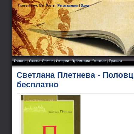
Приветствую Вас
Гость
|
Регистрация
|
Вход
Главная
|
Сказки
|
Притчи
|
Истории
|
Публикации
|
Гостевая
|
Правила
Светлана Плетнева - Половц
бесплатно