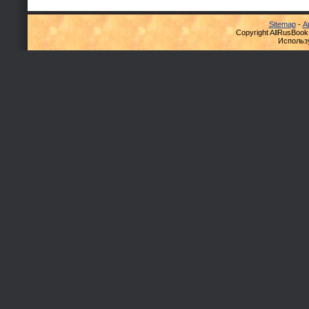
Sitemap
-
А
Copyright AllRusBook
Использ