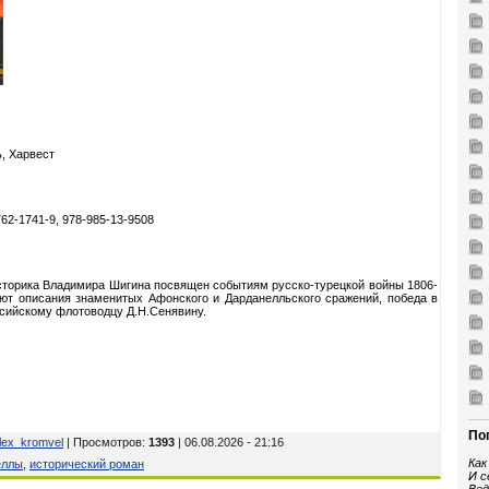
ь, Харвест
762-1741-9, 978-985-13-9508
сторика Владимира Шигина посвящен событиям русско-турецкой войны 1806-
ают описания знаменитых Афонского и Дарданелльского сражений, победа в
сийскому флотоводцу Д.Н.Сенявину.
По
lex_kromvel
| Просмотров
:
1393
| 06.08.2026 - 21:16
Как
еллы
,
исторический роман
И с