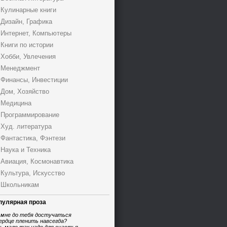
Кулинарные книги
Дизайн, Графика
Интернет, Компьютеры
Книги по истории
Хобби, Увлечения
Менеджмент
Финансы, Инвестиции
Дом, Хозяйство
Медицина
Программирование
Худ. литература
Фантастика, Фэнтези
Наука и Техника
Авиация, Космонавтика
Культура, Искусство
Школьникам
пулярная проза
 мне до тебя достучаться
ердце пленить навсегда?