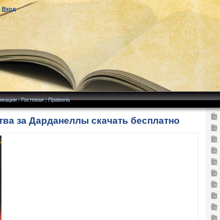
|
Вход
икации
|
Гостевая
|
Правила
тва за Дарданеллы скачать бесплатно