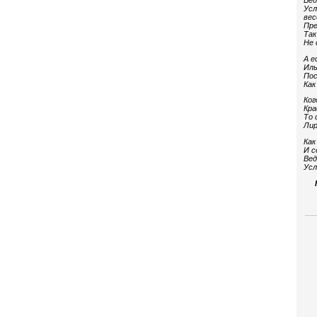
Вед
Усл
вес
Пре
Так
Не 
А е
Иль
Пос
Как
Ког
Кра
То 
Лир
Как
И с
Вед
Усл