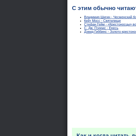
С этим обычно читаю
Владимир Шигин - Чесменский б
Кейт Мосс - Святилище
Стефан Гейм - «Крестоносцы» во
С. Дж. Пэррис - Ересь
Дэвид Гиббинс - Золото крестон
Как и когда читать 