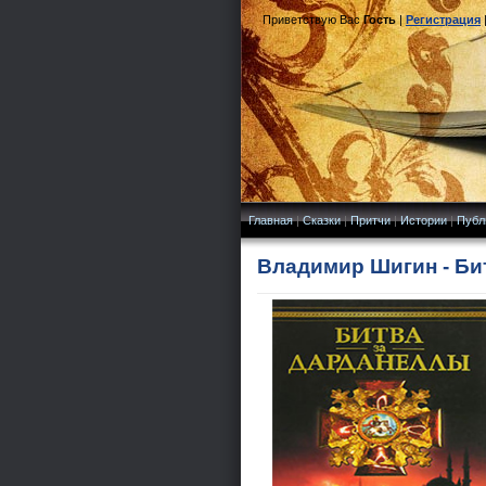
Приветствую Вас
Гость
|
Регистрация
Главная
|
Сказки
|
Притчи
|
Истории
|
Публ
Владимир Шигин - Би