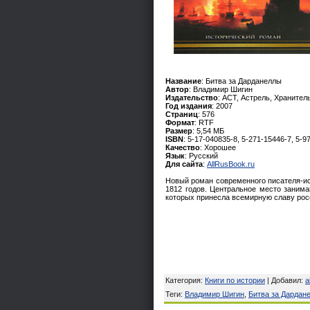
Название
: Битва за Дарданеллы
Автор
: Владимир Шигин
Издательство
: АСТ, Астрель, Хранител
Год издания
: 2007
Страниц
: 576
Формат
: RTF
Размер
: 5,54 МБ
ISBN
: 5-17-040835-8, 5-271-15446-7, 5-9
Качество
: Хорошее
Язык
: Русский
Для сайта
:
AllRusBook.ru
Новый роман современного писателя-и
1812 годов. Центральное место заним
которых принесла всемирную славу рос
Категория
:
Книги по истории
|
Добавил
:
a
Теги
:
Владимир Шигин
,
Битва за Дардан