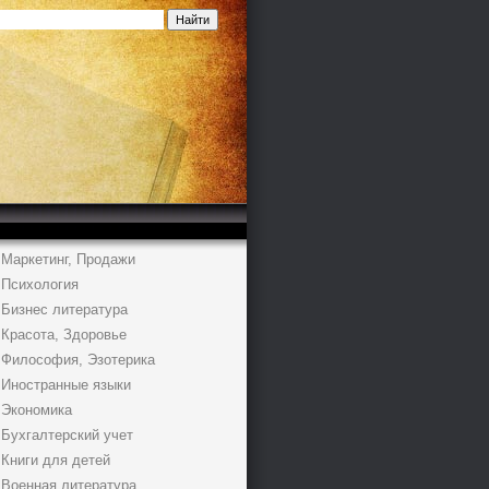
Маркетинг, Продажи
Психология
Бизнес литература
Красота, Здоровье
Философия, Эзотерика
Иностранные языки
Экономика
Бухгалтерский учет
Книги для детей
Военная литература