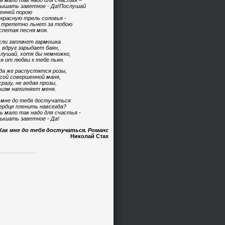
ь мало так надо для счастья –
ышать заветное - Да!Послушай
енней порою
красную трель соловья -
 трепетно льнет за тобою
спетая песня моя.
сли заплачет гармошка
 вдруг зарыдает баян,
лушай, хотя бы немножко,
 я от любви к тебе пьян.
да же распустятся розы,
сой совершенной маня,
сразу, не ведая прозы,
изм наполняет меня.
 мне до тебя достучаться
ердце пленить навсегда?
ь мало так надо для счастья -
ышать заветное - Да!
Как мне до тебя достучаться. Романс
Николай Стах